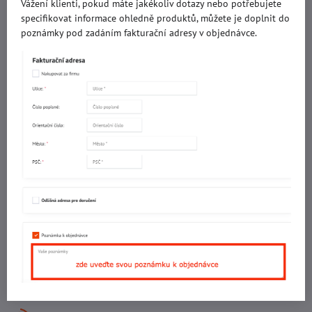
Ing. Vojtěch Lečbych - IVL
Vážení klienti, pokud máte jakékoliv dotazy nebo potřebujete
specifikovat informace ohledně produktů, můžete je doplnit do
IČO: 60560908
poznámky pod zadáním fakturační adresy v objednávce.
DIČ: CZ5602130809
ALRIVA s.r.o.
IČO: 29007356
DIČ: CZ29007356
Sídlo provozovny
Malotova 5264
Areál Svit Zlín
113. budova
1. patro
760 01 ZLÍN
Sídlo společnosti
U Hřiště 457
760 01 ZLÍN
+420 602 781 706
Ing. Vojtěch Lečbych – ředitel