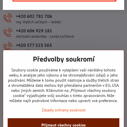
760 01 ZLÍN
+420 602 781 706
Ing. Vojtěch Lečbych – ředitel
+420 606 929 181
obchodní asistentka – Lenka Jurčíková
+420 577 523 563
kancelář
Předvolby soukromí
ivlecbych​@seznam​.cz
Soubory cookie používáme k vylepšení vaší návštěvy tohoto
Důležité odkazy
webu, k analýze jeho výkonu a ke shromažďování údajů o jeho
používání. Můžeme k tomu použít nástroje a služby třetích stran
a shromážděná data mohou být přenášena partnerům v EU, USA
nebo jiných zemích. Kliknutím na „Přijmout všechny soubory
Všechny texty, obrázky a fotografie jsou majetkem společnosti Ing.
cookie“ vyjadřujete svůj souhlas s tímto zpracováním. Níže
Vojtěch Lečbych - IVL. Kopírovat obsah těchto stránek můžete jen se
můžete najít podrobné informace nebo upravit své preference.
souhlasem majitele společnosti Ing. Vojtěch Lečbych - IVL ©2008-
Zásady ochrany soukromí
2026
©
2026
Copyright
Přijmout všechny cookies