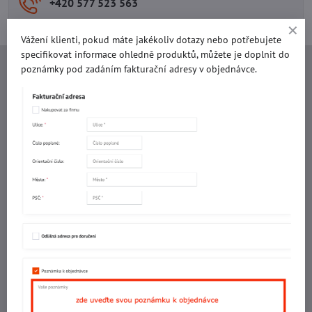
+420 577 523 563
Vážení klienti, pokud máte jakékoliv dotazy nebo potřebujete
specifikovat informace ohledně produktů, můžete je doplnit do
poznámky pod zadáním fakturační adresy v objednávce.
Ing. Vojtěch Lečbych - IVL
IČO: 60560908
DIČ: CZ5602130809
ALRIVA s.r.o.
IČO: 29007356
DIČ: CZ29007356
Sídlo provozovny
Malotova 5264
Areál Svit Zlín
113. budova
1. patro
760 01 ZLÍN
Sídlo společnosti
U Hřiště 457