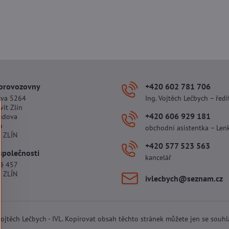
 provozovny
+420 602 781 706
ova 5264
Ing. Vojtěch Lečbych – ředi
vit Zlín
+420 606 929 181
udova
o
obchodní asistentka – Len
 ZLÍN
+420 577 523 563
společnosti
kancelář
tě 457
 ZLÍN
ivlecbych​@seznam​.cz
 Vojtěch Lečbych - IVL. Kopírovat obsah těchto stránek můžete jen se souh