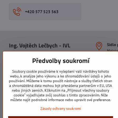
+420 577 523 563
Ing. Vojtěch Lečbych - IVL
Sídlo
Malot
IČO: 60560908
Areál S
Předvolby soukromí
113. b
DIČ: CZ5602130809
1. patr
ALRIVA s.r.o.
760 01
Soubory cookie používáme k vylepšení vaší návštěvy tohoto
IČO: 29007356
webu, k analýze jeho výkonu a ke shromažďování údajů o jeho
Sídlo 
DIČ: CZ29007356
používání. Můžeme k tomu použít nástroje a služby třetích stran
U Hřiš
a shromážděná data mohou být přenášena partnerům v EU, USA
760 01
nebo jiných zemích. Kliknutím na „Přijmout všechny soubory
cookie“ vyjadřujete svůj souhlas s tímto zpracováním. Níže
můžete najít podrobné informace nebo upravit své preference.
Zásady ochrany soukromí
Všechny texty, obrázky a fotografie jsou majetkem společnosti Ing.