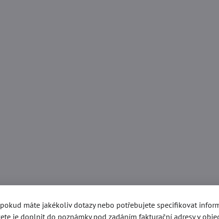
, pokud máte jakékoliv dotazy nebo potřebujete specifikovat info
ete je doplnit do poznámky pod zadáním fakturační adresy v obje