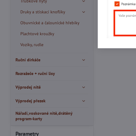
Trubkové nýty
Druky a stiskací knoflíky
Obuvnické a čalounické hřebíky
Plachtové kroužky
Vozíky, rudle
Ruční dírkáče
Rozražeče + ruční lisy
Výprodej nitě
Výprodej přezek
Nářadí,voskované nitě,drátěný
program-karty
Parametry