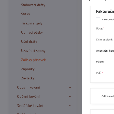
Stahovací dráty
Štítky
Tirážní argefy
Upínací pásky
Ušní dráty
Uzavírací spony
Zálisky přísavek
Záponky
Závlačky
Obuvní kování
Oděvní kování
Sedlářské kování