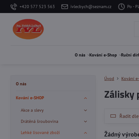
+420 577 523 563
ivlecbych@seznam.cz
Po - P
O nás
Kování e-Shop
Ruční dír
Úvod
Kování e
O nás
Zálisky 
Kování e-SHOP
Akce a slevy
Řadit dle
Drátěná šroubovina
Lehké lisované zboží