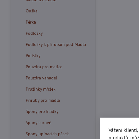
Ouška
Pérka
Podložky
Podložky k přírubám pod Madla
Pojistky
Pouzdra pro matice
Pouzdra vahadel
Pružinky mřížek
Příruby pro madla
Spony pro kladky
Spony surové
Vážení klienti
Spony upínacích pásek
produktů, můž