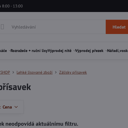
á 8:00 - 13:00
Hledat
káče
Rozražeče + ruční lisy
Výprodej nitě
Výprodej přezek
Nářadí,vosk
-SHOP
Lehké lisované zboží
Zálisky přísavek
přísavek
:
Cena