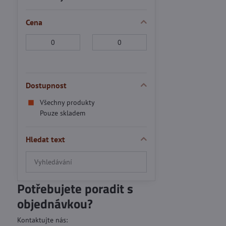
Cena
Od:
Do:
Dostupnost
Všechny produkty
Pouze skladem
Hledat text
Prohledat
výsledky
filtru
Potřebujete poradit s
fulltextem
objednávkou?
Kontaktujte nás: