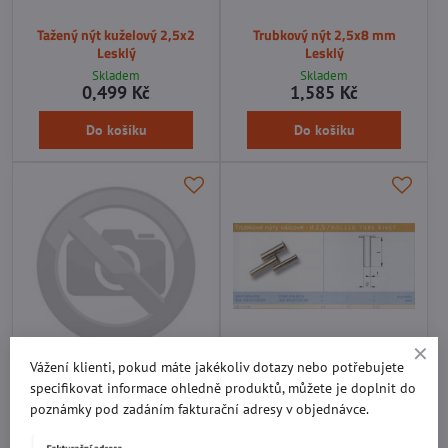
Tažený nýt kuželový 2,5x2
Trubkový nýt 2,5x8 mm
Lesklý
Lesklý
Skladem
Skladem
0,499 Kč
1,585 Kč
Do košíku
Do košíku
Vážení klienti, pokud máte jakékoliv dotazy nebo potřebujete
Trubkový nýt 2,5x9 mm
Trubkový nýt 2,5x12 mm
specifikovat informace ohledně produktů, můžete je doplnit do
Lesklý
Lesklý
poznámky pod zadáním fakturační adresy v objednávce.
Skladem
Skladem
1,635 Kč
2,021 Kč