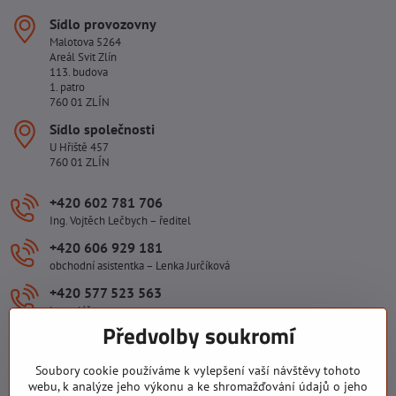
Sídlo provozovny
Malotova 5264
Areál Svit Zlín
113. budova
1. patro
760 01 ZLÍN
Sídlo společnosti
U Hřiště 457
760 01 ZLÍN
+420 602 781 706
Ing. Vojtěch Lečbych – ředitel
+420 606 929 181
obchodní asistentka – Lenka Jurčíková
+420 577 523 563
kancelář
Předvolby soukromí
ivlecbych​@seznam​.cz
Soubory cookie používáme k vylepšení vaší návštěvy tohoto
webu, k analýze jeho výkonu a ke shromažďování údajů o jeho
Důležité odkazy