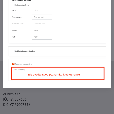
Do košíku
Do košíku
Potřebujete poradit s objednávkou?
Kontaktujte nás:
+420 577 523 563
Ing. Vojtěch Lečbych - IVL
IČO: 60560908
DIČ: CZ5602130809
ALRIVA s.r.o.
IČO: 29007356
DIČ: CZ29007356