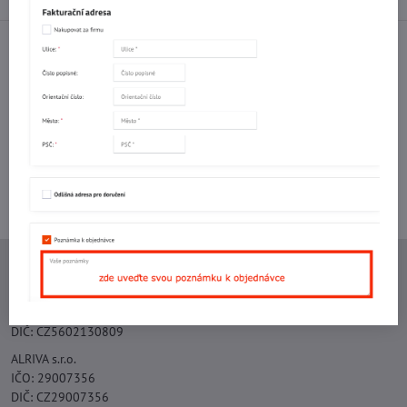
Facebook
Twitter
Bluesky
Pinterest
Reddit
LinkedIn
WhatsApp
E-
mail
Potřebujete poradit s objednávkou?
Kontaktujte nás:
+420 577 523 563
Ing. Vojtěch Lečbych - IVL
IČO: 60560908
DIČ: CZ5602130809
ALRIVA s.r.o.
IČO: 29007356
DIČ: CZ29007356