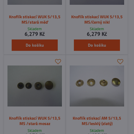
Knoflík stiskací WUK 5/13,5
Knoflík stiskací WUK 5/13,5
MS/stará měď
MS/černý nikl
Skladem
Skladem
6,279 Kč
6,279 Kč
Do košíku
Do košíku
Knoflík stiskací WUK 5/13,5
Knoflík stiskací AM 5/13,5
MS /stará mosaz
MS/lesklý (zlatý)
Skladem
Skladem