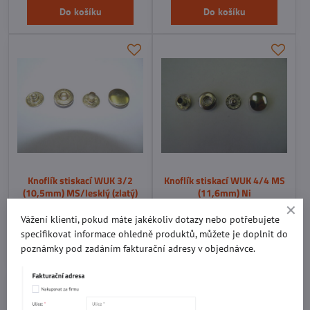
Do košíku
Do košíku
Knoflík stiskací WUK 3/2
Knoflík stiskací WUK 4/4 MS
(10,5mm) MS/lesklý (zlatý)
(11,6mm) Ni
Skladem
Skladem
4,685 Kč
4,932 Kč
Vážení klienti, pokud máte jakékoliv dotazy nebo potřebujete
specifikovat informace ohledně produktů, můžete je doplnit do
Do košíku
Do košíku
poznámky pod zadáním fakturační adresy v objednávce.