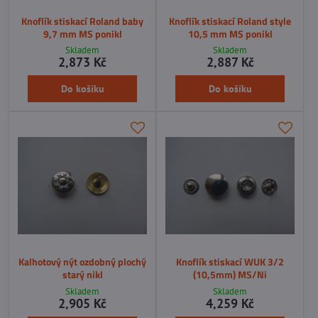
Knoflík stiskací Roland baby
Knoflík stiskací Roland style
9,7 mm MS ponikl
10,5 mm MS ponikl
Skladem
Skladem
2,873 Kč
2,887 Kč
Do košíku
Do košíku
Kalhotový nýt ozdobný plochý
Knoflík stiskací WUK 3/2
starý nikl
(10,5mm) MS/Ni
Skladem
Skladem
2,905 Kč
4,259 Kč