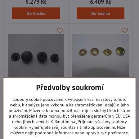
6,279 Kč
6,409 Kč
Do košíku
Do košíku
Předvolby soukromí
Knoflík stiskací WUK 6/15
Knoflík stiskací AM 6/15
MS/černý nikl
MS/lesklý (zlatý)
Soubory cookie používáme k vylepšení vaší návštěvy tohoto
Skladem
Skladem
webu, k analýze jeho výkonu a ke shromažďování údajů o jeho
6,613 Kč
6,731 Kč
používání. Můžeme k tomu použít nástroje a služby třetích stran
a shromážděná data mohou být přenášena partnerům v EU, USA
Do košíku
Do košíku
nebo jiných zemích. Kliknutím na „Přijmout všechny soubory
cookie“ vyjadřujete svůj souhlas s tímto zpracováním. Níže
můžete najít podrobné informace nebo upravit své preference.