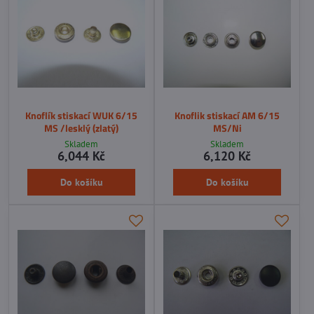
Knoflík stiskací WUK 6/15
Knoflik stiskací AM 6/15
MS /lesklý (zlatý)
MS/Ni
Skladem
Skladem
6,044 Kč
6,120 Kč
Do košíku
Do košíku