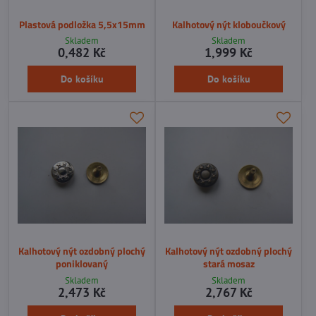
Plastová podložka 5,5x15mm
Kalhotový nýt kloboučkový
Skladem
Skladem
0,482 Kč
1,999 Kč
Do košíku
Do košíku
Kalhotový nýt ozdobný plochý
Kalhotový nýt ozdobný plochý
poniklovaný
stará mosaz
Skladem
Skladem
2,473 Kč
2,767 Kč