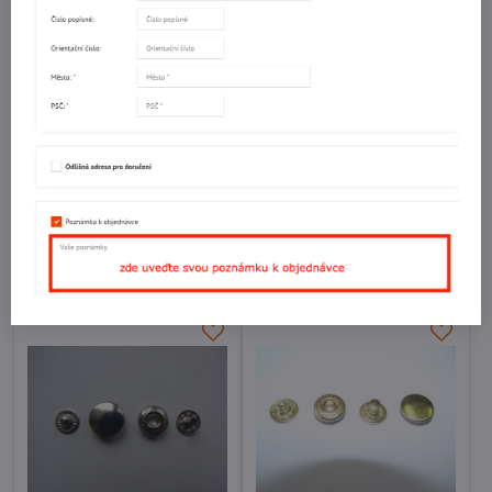
Knoflík stiskací WUK 3/2
Knoflík stiskací WUK 3/2
(10,5mm) MS Stará mosaz
(10,5mm) MS/černý nikl
Skladem
Skladem
5,156 Kč
5,156 Kč
Do košíku
Do košíku