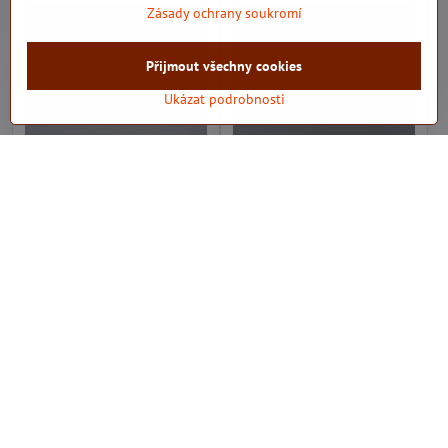
Zásady ochrany soukromí
Přijmout všechny cookies
Ukázat podrobnosti
Knoflík stiskací WUK 6/15
Knoflík stiskací WUK 6/15
MS/st.měď
MS /ponikl, vysoký nýt
Skladem
Skladem
6,778 Kč
6,976 Kč
Do košíku
Do košíku