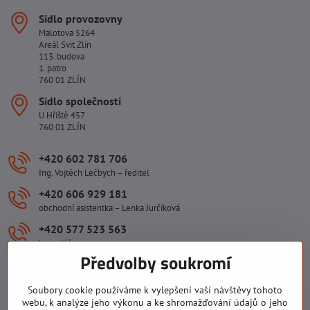
Sídlo provozovny
Malotova 5264
Areál Svit Zlín
113. budova
1. patro
760 01 ZLÍN
Sídlo společnosti
U Hřiště 457
760 01 ZLÍN
+420 602 781 706
Ing. Vojtěch Lečbych – ředitel
+420 606 929 181
obchodní asistentka – Lenka Jurčíková
+420 577 523 563
kancelář
Předvolby soukromí
ivlecbych​@seznam​.cz
Soubory cookie používáme k vylepšení vaší návštěvy tohoto
webu, k analýze jeho výkonu a ke shromažďování údajů o jeho
Důležité odkazy