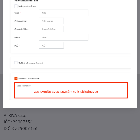
Do košíku
Potřebujete poradit s objednávkou?
Kontaktujte nás:
+420 577 523 563
Ing. Vojtěch Lečbych - IVL
IČO: 60560908
DIČ: CZ5602130809
ALRIVA s.r.o.
IČO: 29007356
DIČ: CZ29007356