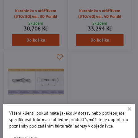
Karabinka s otáčítkem
Karabinka s otáčítkem
(510/30) vel. 30 Ponikl
(510/40) vel. 40 Ponikl
Skladem
Skladem
30,706 Kč
33,294 Kč
Do košíku
Do košíku
Vážení klienti, pokud máte jakékoliv dotazy nebo potřebujete
Karabinka s otáčítkem
specifikovat informace ohledně produktů, můžete je doplnit do
(510/50) vel. 50 Ponikl
poznámky pod zadáním fakturační adresy v objednávce.
Skladem
34,365 Kč