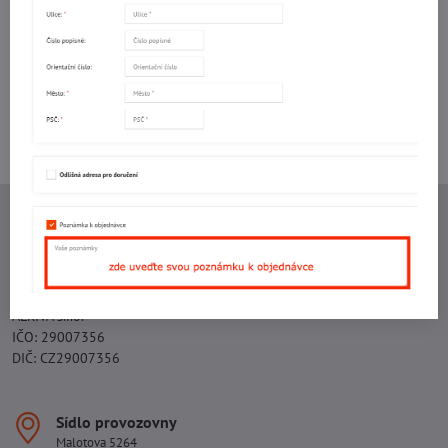
mail
Potřebujete poradit s objednávkou?
Kontaktujte nás:
+420 577 523 563
Ing. Vojtěch Lečbych - IVL
IČO: 60560908
DIČ: CZ5602130809
ALRIVA s.r.o.
IČO: 29007356
DIČ: CZ29007356
Sídlo provozovny
Malotova 5264