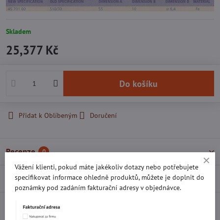
Skladem
25,377 Kč
Do košíku
Přidat k Oblíbeným
Doručení
Recenze
0
Vážení klienti, pokud máte jakékoliv dotazy nebo potřebujete
specifikovat informace ohledně produktů, můžete je doplnit do
Diskuse
0
poznámky pod zadáním fakturační adresy v objednávce.
Facebook
Twitter
Bluesky
Pinterest
Reddit
LinkedIn
WhatsApp
E-