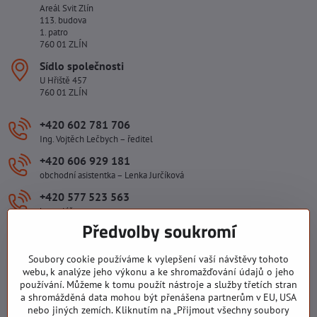
Areál Svit Zlín
113. budova
1. patro
760 01 ZLÍN
Sídlo společnosti
U Hřiště 457
760 01 ZLÍN
+420 602 781 706
Ing. Vojtěch Lečbych – ředitel
+420 606 929 181
obchodní asistentka – Lenka Jurčíková
+420 577 523 563
kancelář
Předvolby soukromí
ivlecbych​@seznam​.cz
Soubory cookie používáme k vylepšení vaší návštěvy tohoto
Důležité odkazy
webu, k analýze jeho výkonu a ke shromažďování údajů o jeho
používání. Můžeme k tomu použít nástroje a služby třetích stran
a shromážděná data mohou být přenášena partnerům v EU, USA
nebo jiných zemích. Kliknutím na „Přijmout všechny soubory