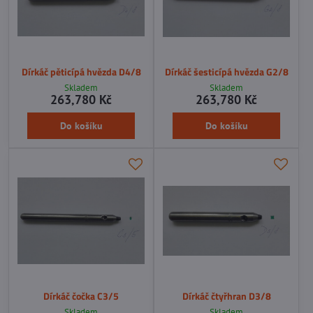
Dírkáč pěticípá hvězda D4/8
Dírkáč šesticípá hvězda G2/8
Skladem
Skladem
263,780 Kč
263,780 Kč
Do košíku
Do košíku
Dírkáč čočka C3/5
Dírkáč čtyřhran D3/8
Skladem
Skladem