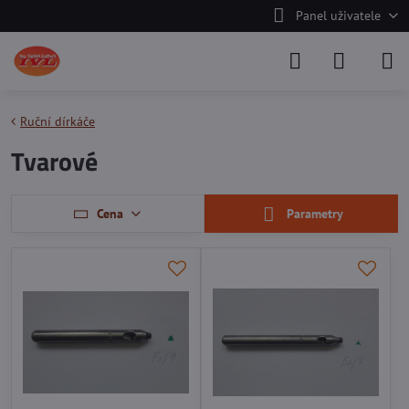
Panel uživatele
Ruční dírkáče
Tvarové
Cena
Parametry