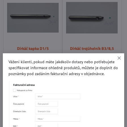
Dírkáč kapka D1/5
Dírkáč trojúhelník B3/8,5
Skladem
Skladem
263,780 Kč
263,780 Kč
Vážení klienti, pokud máte jakékoliv dotazy nebo potřebujete
specifikovat informace ohledně produktů, můžete je doplnit do
Do košíku
Do košíku
poznámky pod zadáním fakturační adresy v objednávce.