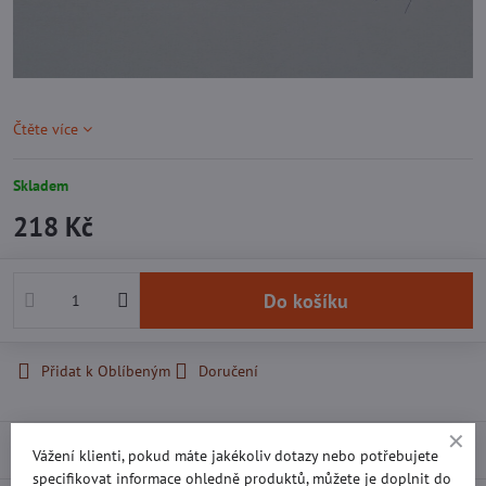
Čtěte více
Skladem
218 Kč
Do košíku
Přidat k Oblíbeným
Doručení
Popis
Vážení klienti, pokud máte jakékoliv dotazy nebo potřebujete
specifikovat informace ohledně produktů, můžete je doplnit do