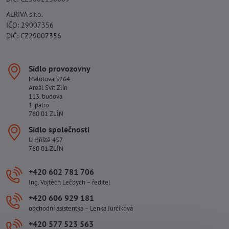
ALRIVA s.r.o.
IČO: 29007356
DIČ: CZ29007356
Sídlo provozovny
Malotova 5264
Areál Svit Zlín
113. budova
1. patro
760 01 ZLÍN
Sídlo společnosti
U Hřiště 457
760 01 ZLÍN
+420 602 781 706
Ing. Vojtěch Lečbych – ředitel
+420 606 929 181
obchodní asistentka – Lenka Jurčíková
+420 577 523 563