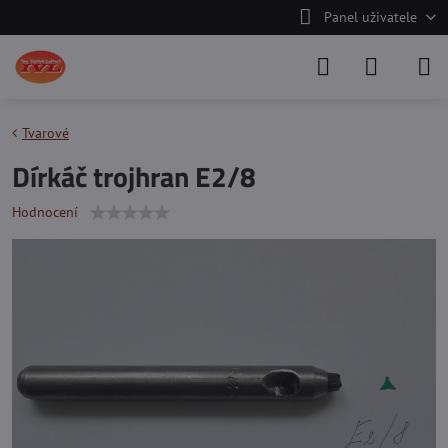
Panel uživatele
Tvarové
Dírkáč trojhran E2/8
Hodnocení