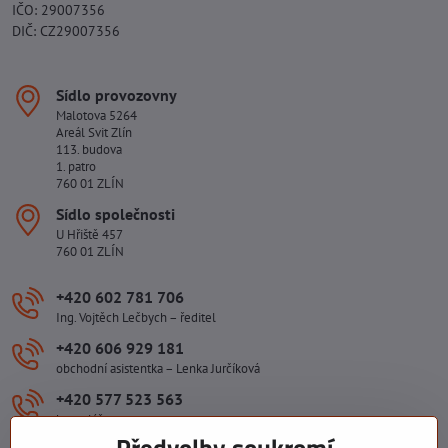
IČO: 29007356
DIČ: CZ29007356
Sídlo provozovny
Malotova 5264
Areál Svit Zlín
113. budova
1. patro
760 01 ZLÍN
Sídlo společnosti
U Hřiště 457
760 01 ZLÍN
+420 602 781 706
Ing. Vojtěch Lečbych – ředitel
+420 606 929 181
obchodní asistentka – Lenka Jurčíková
+420 577 523 563
kancelář