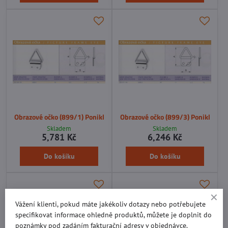
Obrazové očko (899/1) Ponikl
Obrazové očko (899/3) Ponikl
Skladem
Skladem
5,781 Kč
6,246 Kč
Do košíku
Do košíku
Vážení klienti, pokud máte jakékoliv dotazy nebo potřebujete
specifikovat informace ohledně produktů, můžete je doplnit do
poznámky pod zadáním fakturační adresy v objednávce.