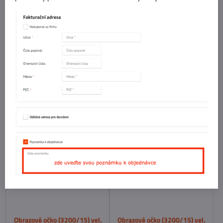
Obrazové očko (3200/10) vel.
Obrazové očko (3200/10) vel.
10 Lesklé
10 Pozink
Skladem
Skladem
16,261 Kč
17,332 Kč
Do košíku
Do košíku
Obrazové očko (3200/15) vel.
Obrazové očko (3200/15) vel.