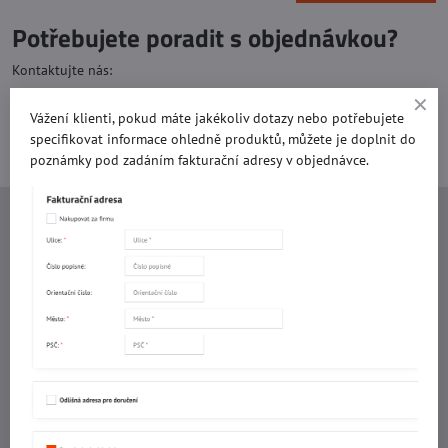
Potřebujete poradit s objednávkou?
Kontaktujte nás:
Vážení klienti, pokud máte jakékoliv dotazy nebo potřebujete
+420 577 523 563
specifikovat informace ohledně produktů, můžete je doplnit do
poznámky pod zadáním fakturační adresy v objednávce.
Ing. Vojtěch Lečbych - IVL
IČO: 60560908
DIČ: CZ5602130809
ALRIVA s.r.o.
IČO: 29007356
DIČ: CZ29007356
Sídlo provozovny
Malotova 5264