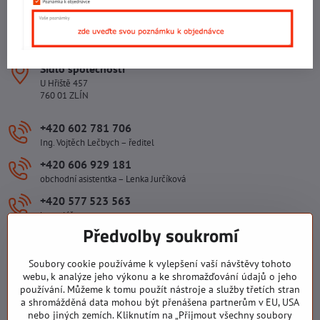
Areál Svit Zlín
113. budova
1. patro
760 01 ZLÍN
Sídlo společnosti
U Hřiště 457
760 01 ZLÍN
+420 602 781 706
Ing. Vojtěch Lečbych – ředitel
+420 606 929 181
obchodní asistentka – Lenka Jurčíková
+420 577 523 563
kancelář
Předvolby soukromí
ivlecbych​@seznam​.cz
Soubory cookie používáme k vylepšení vaší návštěvy tohoto
Důležité odkazy
webu, k analýze jeho výkonu a ke shromažďování údajů o jeho
používání. Můžeme k tomu použít nástroje a služby třetích stran
a shromážděná data mohou být přenášena partnerům v EU, USA
nebo jiných zemích. Kliknutím na „Přijmout všechny soubory