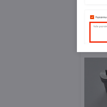
Strojní rozr
Skladem
1398,760 