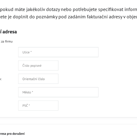
, pokud máte jakékoliv dotazy nebo potřebujete specifikovat info
ete je doplnit do poznámky pod zadáním fakturační adresy v obje
žeč kroužků 5,5mm R, sada
Strojní rozražeč kroužků 4 mm R 
Skladem
Do košíku
Do 
Kč
1082,950 Kč