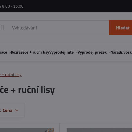
á 8:00 - 13:00
Hledat
káče
Rozražeče + ruční lisy
Výprodej nitě
Výprodej přezek
Nářadí,vosk
 + ruční lisy
e + ruční lisy
:
Cena