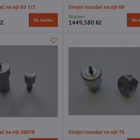
žeč na nýt 63 1/2
Strojní rozražeč na nýt 69
Skladem
Do košíku
Do 
Kč
1449,580 Kč
žeč na nýt 20078
Strojní rozražeč na nýt 75