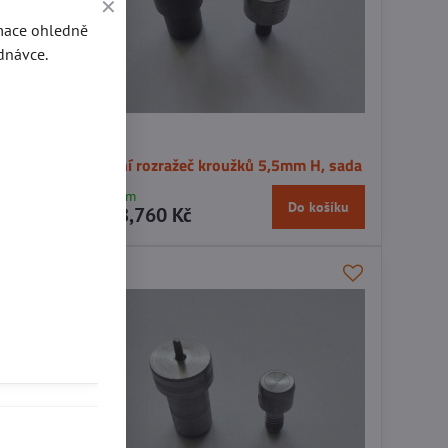
rmace ohledně
dnávce.
, sada
Strojní rozražeč kroužků 5,5mm H, sada
Skladem
košíku
Do košíku
1398,760 Kč