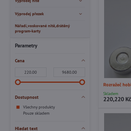
Výprodej nitě
Výprodej přezek
Nářadí,voskované nitě,drátěný
program-karty
Parametry
Cena
Od:
Do:
Rozražeč hobb
Skladem
Dostupnost
220,220 K
Všechny produkty
Pouze skladem
Hledat text