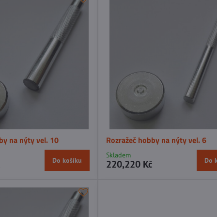
y na nýty vel. 10
Rozražeč hobby na nýty vel. 6
Skladem
Do košíku
Do 
č
220,220 Kč