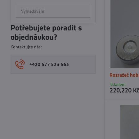
Prohledat
výsledky
filtru
Potřebujete poradit s
fulltextem
objednávkou?
Kontaktujte nás:
+420 577 523 563
Rozražeč hobb
Skladem
220,220 K