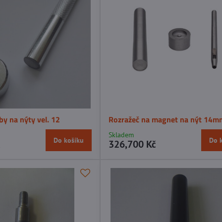
y na nýty vel. 12
Rozražeč na magnet na nýt 14m
Skladem
Do košíku
Do 
č
326,700 Kč