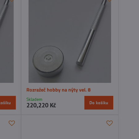
Rozražeč hobby na nýty vel. 8
Skladem
košíku
Do košíku
220,220 Kč