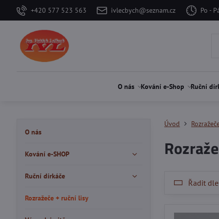
+420 577 523 563
ivlecbych@seznam.cz
Po - P
O nás
Kování e-Shop
Ruční dír
Úvod
Rozražeče
O nás
Rozražeč
Kování e-SHOP
Ruční dírkáče
Řadit dle
Rozražeče + ruční lisy