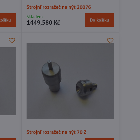
Strojní rozražeč na nýt 20076
Skladem
košíku
Do košíku
1449,580 Kč
Strojní rozražeč na nýt 70 Z