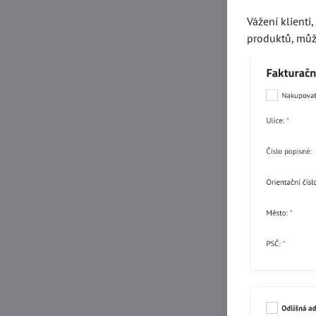
Vážení klienti
produktů, můž
Strojní rozra
Skladem
1082,950 