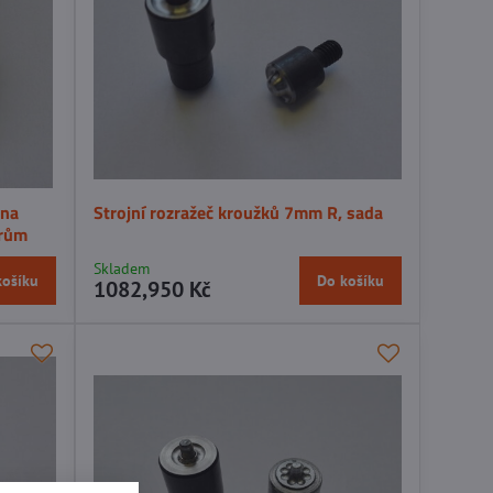
 na
Strojní rozražeč kroužků 7mm R, sada
ěrům
Skladem
košíku
Do košíku
1082,950 Kč