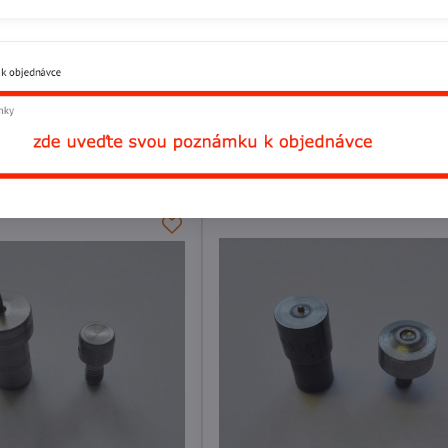
ažeč kroužků 4mm H, sada
Strojní rozražeč kroužků 7mm H,
Skladem
Do košíku
Do 
Kč
1398,760 Kč