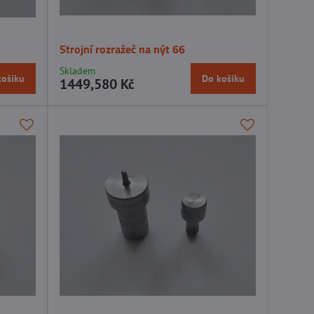
Strojní rozražeč na nýt 66
Skladem
košíku
Do košíku
1449,580 Kč