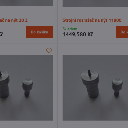
žeč na nýt 20 Z
Strojní rozražeč na nýt 11900
Skladem
Do košíku
Do 
Kč
1449,580 Kč