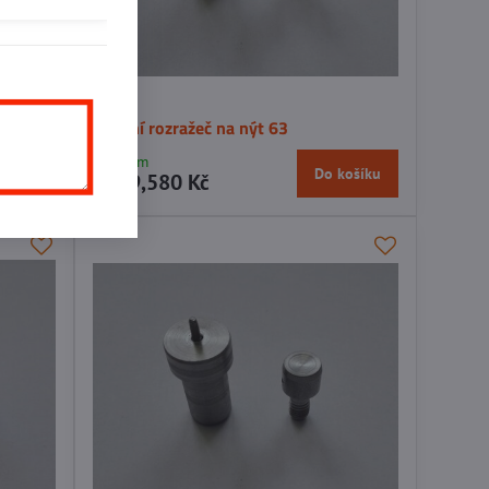
 sada
Strojní rozražeč na nýt 63
Skladem
košíku
Do košíku
1449,580 Kč