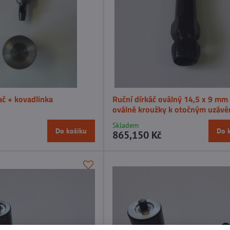
ač + kovadlinka
Ruční dírkáč oválný 14,5 x 9 mm
oválné kroužky k otočným uzáv
Skladem
Do košíku
Do 
č
865,150 Kč