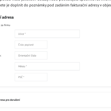
ete je doplnit do poznámky pod zadáním fakturační adresy v obje
Skladem
182
Přidat 
Recenze
Disku
0
Zatím bez hodnocení. Bu