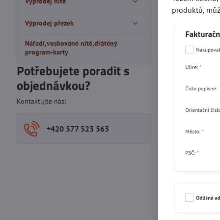
Výprodej nitě
produktů, můž
Výprodej přezek
Nářadí,voskované nitě,drátěný
program-karty
Potřebujete poradit s
objednávkou?
Kontaktujte nás:
+420 577 523 563