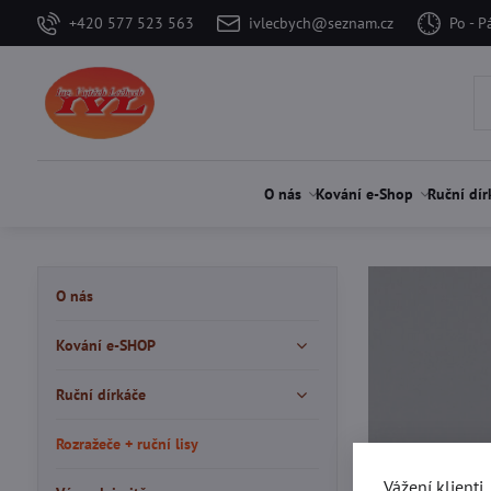
+420 577 523 563
ivlecbych@seznam.cz
Po - P
O nás
Kování e-Shop
Ruční dír
O nás
Kování e-SHOP
Ruční dírkáče
Rozražeče + ruční lisy
Vážení klienti