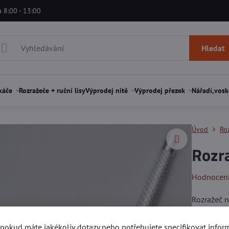
á 8:00 - 13:00
Hledat
káče
Rozražeče + ruční lisy
Výprodej nitě
Výprodej přezek
Nářadí,vosk
Úvod
Roz
Rozra
Hodnocen
Rozražeč 
Lze použít
, pokud máte jakékoliv dotazy nebo potřebujete specifikovat info