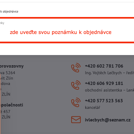
Přidat recenzi
Facebook
Twitter
Bluesky
Pinterest
Reddit
L
 provozovny
+420 602 781 706
ova 5264
Ing. Vojtěch Lečbych – ředi
vit Zlín
+420 606 929 181
udova
o
obchodní asistentka – Len
 ZLÍN
+420 577 523 563
společnosti
kancelář
tě 457
 ZLÍN
ivlecbych​@seznam​.cz