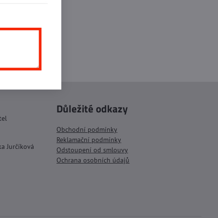
inkedIn
WhatsApp
E-
mail
Důležité odkazy
tel
Obchodní podmínky
Reklamační podmínky
ka Jurčíková
Odstoupení od smlouvy
Ochrana osobních údajů