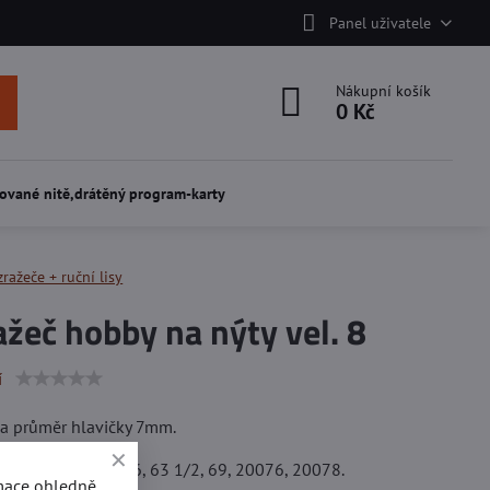
Panel uživatele
Nákupní košík
0 Kč
ované nitě,drátěný program-karty
ražeče + ruční lisy
žeč hobby na nýty vel. 8
í
na průměr hlavičky 7mm.
 na duté nýty 63, 66, 63 1/2, 69, 20076, 20078.
rmace ohledně