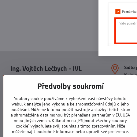
Ing. Vojtěch Lečbych - IVL
Sídlo
Malot
IČO: 60560908
Areál S
Předvolby soukromí
113. b
DIČ: CZ5602130809
1. patr
ALRIVA s.r.o.
760 01
Soubory cookie používáme k vylepšení vaší návštěvy tohoto
IČO: 29007356
webu, k analýze jeho výkonu a ke shromažďování údajů o jeho
Sídlo 
DIČ: CZ29007356
používání. Můžeme k tomu použít nástroje a služby třetích stran
U Hřiš
a shromážděná data mohou být přenášena partnerům v EU, USA
760 01
nebo jiných zemích. Kliknutím na „Přijmout všechny soubory
cookie“ vyjadřujete svůj souhlas s tímto zpracováním. Níže
můžete najít podrobné informace nebo upravit své preference.