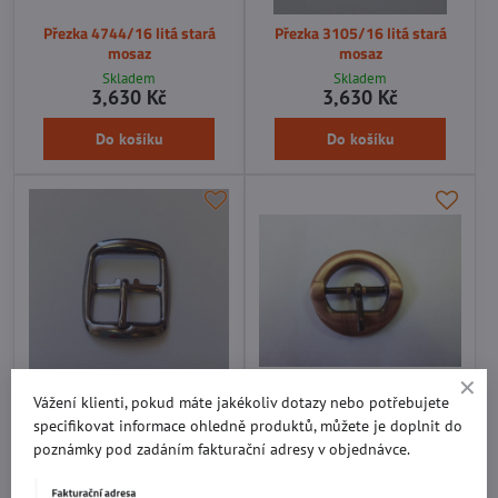
Přezka 4744/16 litá stará
Přezka 3105/16 litá stará
mosaz
mosaz
Skladem
Skladem
3,630 Kč
3,630 Kč
Do košíku
Do košíku
Vážení klienti, pokud máte jakékoliv dotazy nebo potřebujete
Přezka F047/16 barva 1V
Přezka 1505/16 stará měď
specifikovat informace ohledně produktů, můžete je doplnit do
Skladem
Skladem
poznámky pod zadáním fakturační adresy v objednávce.
4,392 Kč
4,840 Kč
Do košíku
Do košíku