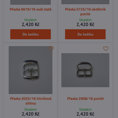
Přezka 0619/16 ovál zlatá
Přezka 5725/16 obdélník
ponikl
Skladem
Skladem
2,420 Kč
2,420 Kč
Do košíku
Do košíku
Přezka 3035/16 hliníková
Přezka 2908/16 ponikl
slitina
Skladem
Skladem
2,420 Kč
2,420 Kč