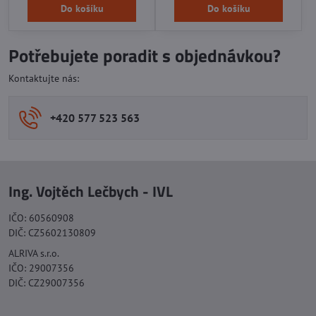
Do košíku
Do košíku
Potřebujete poradit s objednávkou?
Kontaktujte nás:
+420 577 523 563
Ing. Vojtěch Lečbych - IVL
IČO: 60560908
DIČ: CZ5602130809
ALRIVA s.r.o.
IČO: 29007356
DIČ: CZ29007356