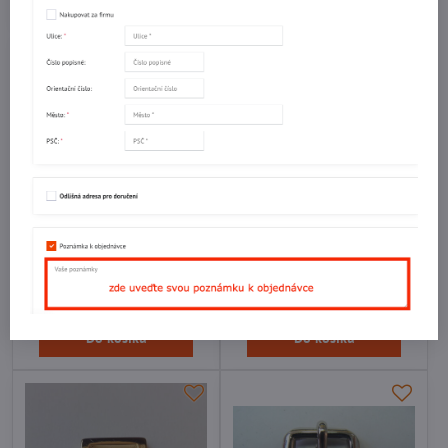
Přezka F047/16 RAL 3015
Přezka F047/16 RAL 3002
růžová
červená
Skladem
Skladem
5,277 Kč
5,277 Kč
Do košíku
Do košíku