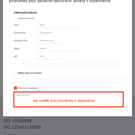
poznámky pod zadáním fakturační adresy v objednávce.
Diskuse
0
Facebook
Twitter
Bluesky
Pinterest
Reddit
LinkedIn
WhatsApp
E-
mail
Potřebujete poradit s objednávkou?
Kontaktujte nás:
+420 577 523 563
Ing. Vojtěch Lečbych - IVL
IČO: 60560908
DIČ: CZ5602130809