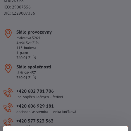
ALRIVA s.r.o.
IČO: 29007356
DIČ: CZ29007356
Sídlo provozovny
Malotova 5264
Areál Svit Zlín
113. budova
1. patro
760 01 ZLÍN
Sídlo společnosti
U Hřiště 457
760 01 ZLÍN
+420 602 781 706
Ing. Vojtěch Lečbych – ředitel
+420 606 929 181
obchodní asistentka – Lenka Jurčíková
+420 577 523 563
kancelář