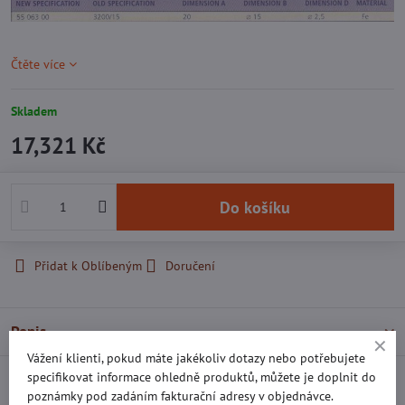
Čtěte více
Skladem
17,321 Kč
Do košíku
Přidat k Oblíbeným
Doručení
Popis
Vážení klienti, pokud máte jakékoliv dotazy nebo potřebujete
specifikovat informace ohledně produktů, můžete je doplnit do
Recenze
0
poznámky pod zadáním fakturační adresy v objednávce.