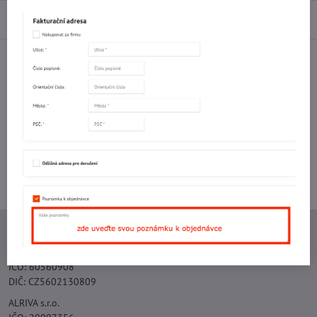
Diskuse
0
Facebook
Twitter
Bluesky
Pinterest
Reddit
LinkedIn
WhatsApp
E-
mail
Potřebujete poradit s objednávkou?
Kontaktujte nás:
+420 577 523 563
Ing. Vojtěch Lečbych - IVL
IČO: 60560908
DIČ: CZ5602130809
ALRIVA s.r.o.