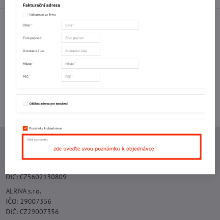
Facebook
Twitter
Bluesky
Pinterest
Reddit
LinkedIn
WhatsApp
E-
mail
Potřebujete poradit s objednávkou?
Kontaktujte nás:
+420 577 523 563
Ing. Vojtěch Lečbych - IVL
IČO: 60560908
DIČ: CZ5602130809
ALRIVA s.r.o.
IČO: 29007356
DIČ: CZ29007356