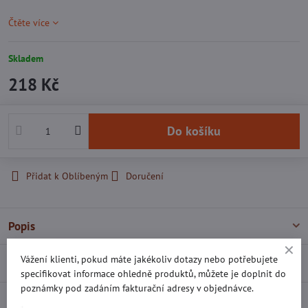
Čtěte více
Skladem
218 Kč
Do košíku
Přidat k Oblíbeným
Doručení
Popis
Vážení klienti, pokud máte jakékoliv dotazy nebo potřebujete
Recenze
0
specifikovat informace ohledně produktů, můžete je doplnit do
poznámky pod zadáním fakturační adresy v objednávce.
Diskuse
0