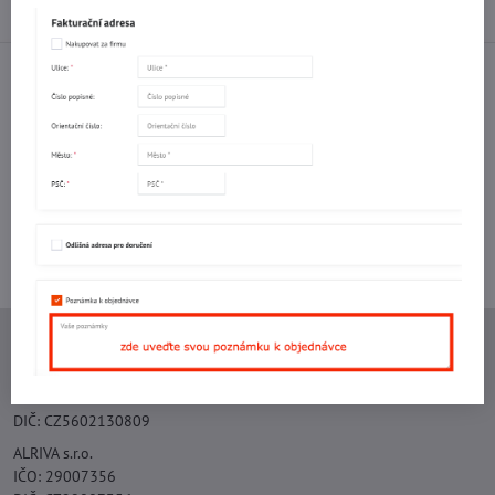
Diskuse
0
Facebook
Twitter
Bluesky
Pinterest
Reddit
LinkedIn
WhatsApp
E-
mail
Potřebujete poradit s objednávkou?
Kontaktujte nás:
+420 577 523 563
Ing. Vojtěch Lečbych - IVL
IČO: 60560908
DIČ: CZ5602130809
ALRIVA s.r.o.
IČO: 29007356