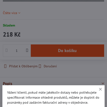
Čtěte více
Skladem
218 Kč
Do košíku
Přidat k Oblíbeným
Doručení
Popis
Vážení klienti, pokud máte jakékoliv dotazy nebo potřebujete
Recenze
0
specifikovat informace ohledně produktů, můžete je doplnit do
poznámky pod zadáním fakturační adresy v objednávce.