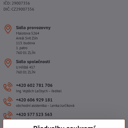
IČO: 29007356
DIČ: CZ29007356
Sídlo provozovny
Malotova 5264
Areál Svit Zlín
113. budova
1. patro
760 01 ZLÍN
Sídlo společnosti
U Hřiště 457
760 01 ZLÍN
+420 602 781 706
Ing. Vojtěch Lečbych – ředitel
+420 606 929 181
obchodní asistentka – Lenka Jurčíková
+420 577 523 563
kancelář