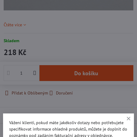
Čtěte více
Skladem
218 Kč
Do košíku
Přidat k Oblíbeným
Doručení
Popis
Vážení klienti, pokud máte jakékoliv dotazy nebo potřebujete
specifikovat informace ohledně produktů, můžete je doplnit do
Recenze
0
poznámky pod zadáním fakturační adresy v objednávce.