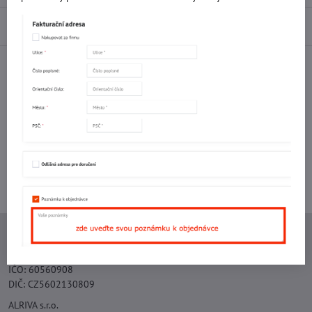
Diskuse
0
Facebook
Twitter
Bluesky
Pinterest
Reddit
LinkedIn
WhatsApp
E-
mail
Potřebujete poradit s objednávkou?
Kontaktujte nás:
+420 577 523 563
Ing. Vojtěch Lečbych - IVL
IČO: 60560908
DIČ: CZ5602130809
ALRIVA s.r.o.