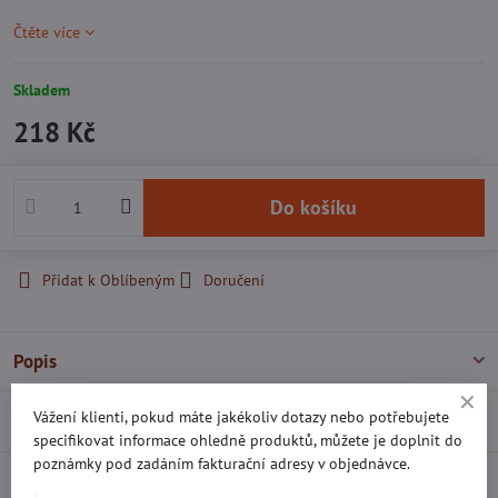
Čtěte více
Skladem
218 Kč
Do košíku
Přidat k Oblíbeným
Doručení
Popis
Vážení klienti, pokud máte jakékoliv dotazy nebo potřebujete
Recenze
0
specifikovat informace ohledně produktů, můžete je doplnit do
poznámky pod zadáním fakturační adresy v objednávce.
Diskuse
0