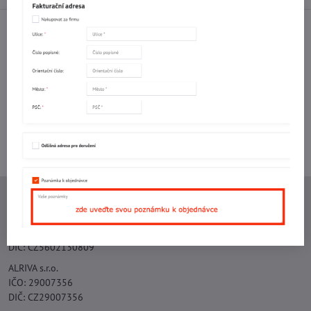
Facebook
Twitter
Bluesky
Pinterest
Reddit
LinkedIn
WhatsApp
E-
mail
Potřebujete poradit s objednávkou?
Kontaktujte nás:
+420 577 523 563
Ing. Vojtěch Lečbych - IVL
IČO: 60560908
DIČ: CZ5602130809
ALRIVA s.r.o.
IČO: 29007356
DIČ: CZ29007356