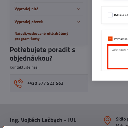
Výprodej nitě
Výprodej přezek
Nářadí,voskované nitě,drátěný
program-karty
Potřebujete poradit s
objednávkou?
Kontaktujte nás:
+420 577 523 563
Ing. Vojtěch Lečbych - IVL
Sídlo
Malot