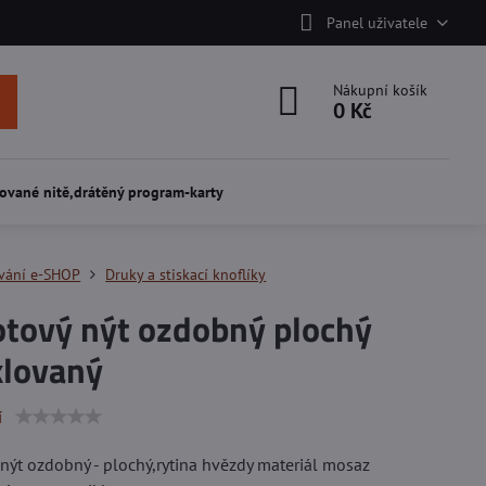
Panel uživatele
Nákupní košík
0 Kč
ované nitě,drátěný program-karty
vání e-SHOP
Druky a stiskací knoflíky
otový nýt ozdobný plochý
klovaný
í
nýt ozdobný - plochý,rytina hvězdy materiál mosaz