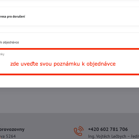
Facebook
Twitter
Bluesky
Pinterest
Reddit
L
 provozovny
+420 602 781 706
ova 5264
Ing. Vojtěch Lečbych – ředi