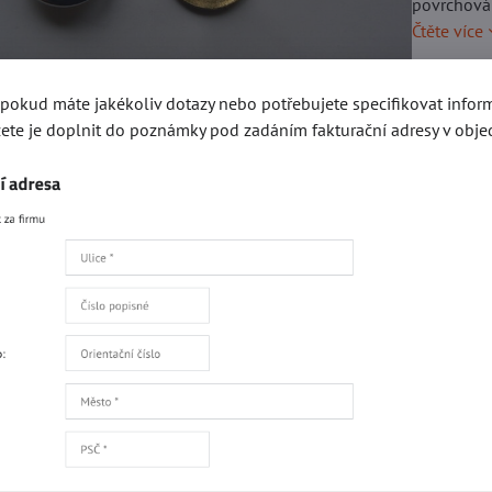
povrchová 
Čtěte více
Skladem
, pokud máte jakékoliv dotazy nebo potřebujete specifikovat info
ete je doplnit do poznámky pod zadáním fakturační adresy v obje
2,0
Přidat 
Popis
Recenze
0
gorie
Kování e-SHOP
Druky a stiskací knoflíky