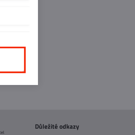
inkedIn
WhatsApp
E-
mail
Důležité odkazy
tel