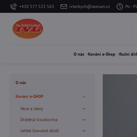
+420 577 523 563
ivlecbych@seznam.cz
Po - P
O nás
Kování e-Shop
Ruční dír
O nás
Kování e-SHOP
Akce a slevy
Drátěná šroubovina
Lehké lisované zboží