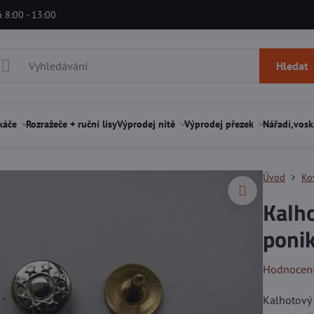
á 8:00 - 13:00
Hledat
káče
Rozražeče + ruční lisy
Výprodej nitě
Výprodej přezek
Nářadí,vosk
Úvod
Ko
Kalh
poni
Hodnocen
Kalhotový 