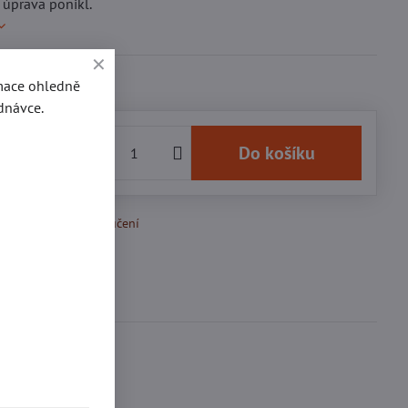
úprava ponikl.
rmace ohledně
dnávce.
44 Kč
Do košíku
k Oblíbeným
Doručení
Diskuse
0