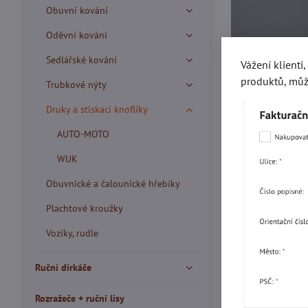
Obuvní kování
Oděvní kování
Sedlářské kování
Vážení klienti
produktů, můž
Trubkové nýty
Druky a stiskací knoflíky
AUTO-MOTO
WUK
Obuvnické a čalounické hřebíky
Plachtové kroužky
Vozíky, rudle
Ruční dírkáče
Rozražeče + ruční lisy
Více z kate