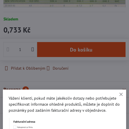
Skladem
0,733 Kč
Do košíku
Přidat k Oblíbeným
Doručení
Recenze
0
Vážení klienti, pokud máte jakékoliv dotazy nebo potřebujete
specifikovat informace ohledně produktů, můžete je doplnit do
Diskuse
0
poznámky pod zadáním fakturační adresy v objednávce.
Facebook
Twitter
Bluesky
Pinterest
Reddit
LinkedIn
WhatsApp
E-