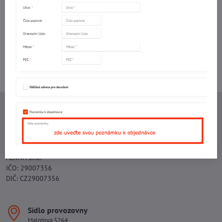
mail
Potřebujete poradit s objednávkou?
Kontaktujte nás:
+420 577 523 563
Ing. Vojtěch Lečbych - IVL
IČO: 60560908
DIČ: CZ5602130809
ALRIVA s.r.o.
IČO: 29007356
DIČ: CZ29007356
Sídlo provozovny
Malotova 5264