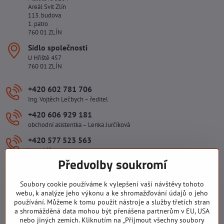
Areál Svit Zlín
113. budova
1. patro
760 01 ZLÍN
Sídlo společnosti
U Hřiště 457
760 01 ZLÍN
+420 602 781 706
Ing. Vojtěch Lečbych – ředitel
+420 606 929 181
obchodní asistentka – Lenka Jurčíková
+420 577 523 563
kancelář
Předvolby soukromí
ivlecbych​@seznam​.cz
Soubory cookie používáme k vylepšení vaší návštěvy tohoto
webu, k analýze jeho výkonu a ke shromažďování údajů o jeho
Důležité odkazy
používání. Můžeme k tomu použít nástroje a služby třetích stran
a shromážděná data mohou být přenášena partnerům v EU, USA
nebo jiných zemích. Kliknutím na „Přijmout všechny soubory