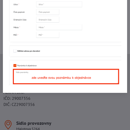
mail
Potřebujete poradit s objednávkou?
Kontaktujte nás:
+420 577 523 563
Ing. Vojtěch Lečbych - IVL
IČO: 60560908
DIČ: CZ5602130809
ALRIVA s.r.o.
IČO: 29007356
DIČ: CZ29007356
Sídlo provozovny
Malotova 5264