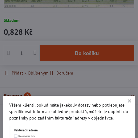
Skladem
0,828 Kč
Do košíku
Přidat k Oblíbeným
Doručení
Recenze
0
Vážení klienti, pokud máte jakékoliv dotazy nebo potřebujete
specifikovat informace ohledně produktů, můžete je doplnit do
Diskuse
0
poznámky pod zadáním fakturační adresy v objednávce.
Facebook
Twitter
Bluesky
Pinterest
Reddit
LinkedIn
WhatsApp
E-