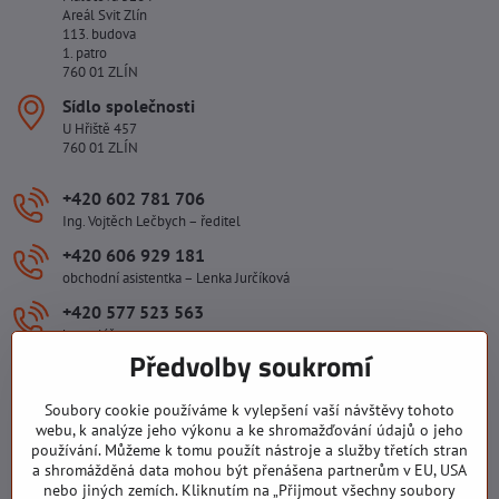
Areál Svit Zlín
113. budova
1. patro
760 01 ZLÍN
Sídlo společnosti
U Hřiště 457
760 01 ZLÍN
+420 602 781 706
Ing. Vojtěch Lečbych – ředitel
+420 606 929 181
obchodní asistentka – Lenka Jurčíková
+420 577 523 563
kancelář
Předvolby soukromí
ivlecbych​@seznam​.cz
Soubory cookie používáme k vylepšení vaší návštěvy tohoto
webu, k analýze jeho výkonu a ke shromažďování údajů o jeho
Důležité odkazy
používání. Můžeme k tomu použít nástroje a služby třetích stran
a shromážděná data mohou být přenášena partnerům v EU, USA
nebo jiných zemích. Kliknutím na „Přijmout všechny soubory