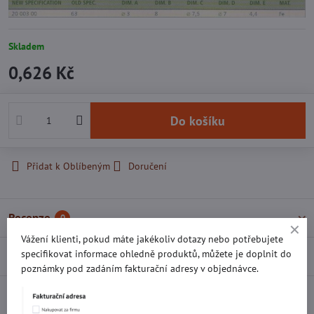
Skladem
0,626 Kč
Do košíku
Přidat k Oblíbeným
Doručení
Recenze
0
Vážení klienti, pokud máte jakékoliv dotazy nebo potřebujete
specifikovat informace ohledně produktů, můžete je doplnit do
Diskuse
0
poznámky pod zadáním fakturační adresy v objednávce.
Facebook
Twitter
Bluesky
Pinterest
Reddit
LinkedIn
WhatsApp
E-