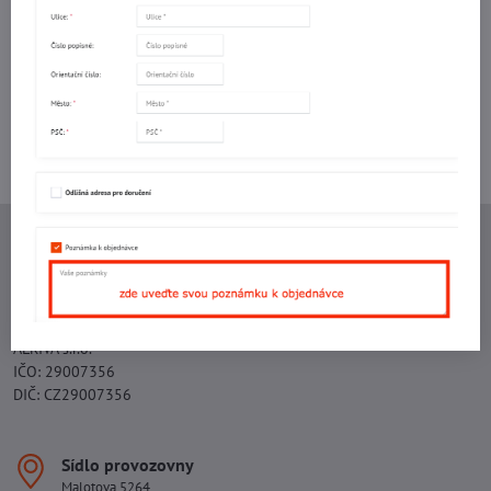
mail
Potřebujete poradit s objednávkou?
Kontaktujte nás:
+420 577 523 563
Ing. Vojtěch Lečbych - IVL
IČO: 60560908
DIČ: CZ5602130809
ALRIVA s.r.o.
IČO: 29007356
DIČ: CZ29007356
Sídlo provozovny
Malotova 5264