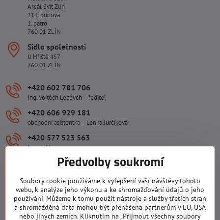
Areál Svit Zlín
113. budova
1. patro
760 01 ZLÍN
Sídlo společnosti
U Hřiště 457
760 01 ZLÍN
+420 602 781 706
Ing. Vojtěch Lečbych – ředitel
+420 606 929 181
obchodní asistentka – Lenka Jurčíková
+420 577 523 563
kancelář
Předvolby soukromí
ivlecbych​@seznam​.cz
Soubory cookie používáme k vylepšení vaší návštěvy tohoto
webu, k analýze jeho výkonu a ke shromažďování údajů o jeho
Důležité odkazy
používání. Můžeme k tomu použít nástroje a služby třetích stran
a shromážděná data mohou být přenášena partnerům v EU, USA
nebo jiných zemích. Kliknutím na „Přijmout všechny soubory