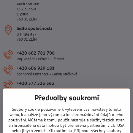
Areál Svit Zlín
113. budova
1. patro
760 01 ZLÍN
Sídlo společnosti
U Hřiště 457
760 01 ZLÍN
+420 602 781 706
Ing. Vojtěch Lečbych – ředitel
+420 606 929 181
obchodní asistentka – Lenka Jurčíková
+420 577 523 563
kancelář
Předvolby soukromí
ivlecbych​@seznam​.cz
Soubory cookie používáme k vylepšení vaší návštěvy tohoto
webu, k analýze jeho výkonu a ke shromažďování údajů o jeho
Důležité odkazy
používání. Můžeme k tomu použít nástroje a služby třetích stran
a shromážděná data mohou být přenášena partnerům v EU, USA
nebo jiných zemích. Kliknutím na „Přijmout všechny soubory