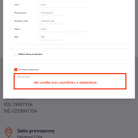
mail
Potřebujete poradit s objednávkou?
Kontaktujte nás:
+420 577 523 563
Ing. Vojtěch Lečbych - IVL
IČO: 60560908
DIČ: CZ5602130809
ALRIVA s.r.o.
IČO: 29007356
DIČ: CZ29007356
Sídlo provozovny
Malotova 5264