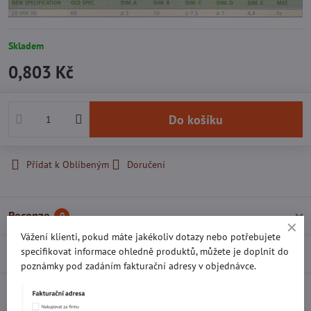
Skladem
0,803 Kč
Do košíku
Přidat k Oblíbeným
Doručení
Recenze
0
Vážení klienti, pokud máte jakékoliv dotazy nebo potřebujete
specifikovat informace ohledně produktů, můžete je doplnit do
Diskuse
0
poznámky pod zadáním fakturační adresy v objednávce.
Facebook
Twitter
Bluesky
Pinterest
Reddit
LinkedIn
WhatsApp
E-