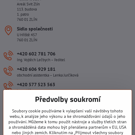
Areál Svit Zlín
113. budova
1. patro
760 01 ZLÍN
Sídlo společnosti
U Hřiště 457
760 01 ZLÍN
+420 602 781 706
Ing. Vojtěch Lečbych – ředitel
+420 606 929 181
obchodní asistentka – Lenka Jurčíková
+420 577 523 563
kancelář
Předvolby soukromí
ivlecbych​@seznam​.cz
Soubory cookie používáme k vylepšení vaší návštěvy tohoto
webu, k analýze jeho výkonu a ke shromažďování údajů o jeho
Důležité odkazy
používání. Můžeme k tomu použít nástroje a služby třetích stran
a shromážděná data mohou být přenášena partnerům v EU, USA
nebo jiných zemích. Kliknutím na „Přijmout všechny soubory