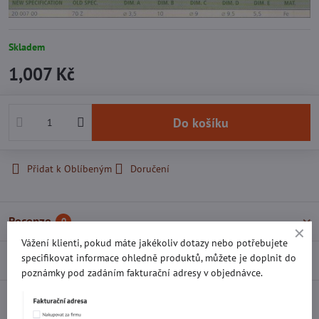
Skladem
1,007 Kč
Do košíku
Přidat k Oblíbeným
Doručení
Recenze
0
Vážení klienti, pokud máte jakékoliv dotazy nebo potřebujete
specifikovat informace ohledně produktů, můžete je doplnit do
Diskuse
0
poznámky pod zadáním fakturační adresy v objednávce.
Facebook
Twitter
Bluesky
Pinterest
Reddit
LinkedIn
WhatsApp
E-