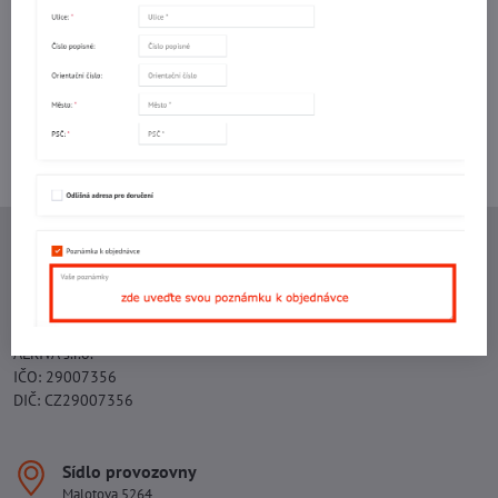
mail
Potřebujete poradit s objednávkou?
Kontaktujte nás:
+420 577 523 563
Ing. Vojtěch Lečbych - IVL
IČO: 60560908
DIČ: CZ5602130809
ALRIVA s.r.o.
IČO: 29007356
DIČ: CZ29007356
Sídlo provozovny
Malotova 5264