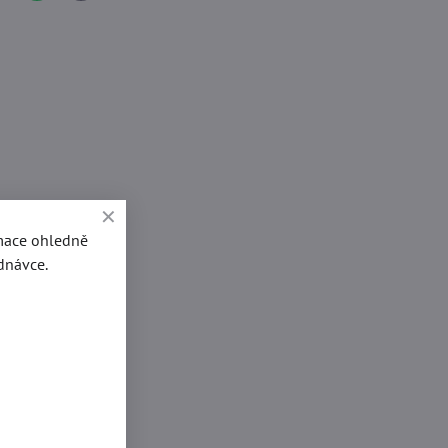
mail
rmace ohledně
dnávce.