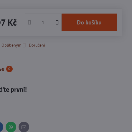
07 Kč
Do košíku
k Oblíbeným
Doručení
se
0
ďte první!
inkedIn
WhatsApp
E-