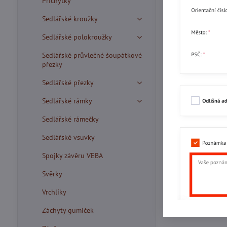
Příchytky
Sedlářské kroužky
Sedlářské polokroužky
Sedlářské průvlečné šoupátkové
přezky
Sedlářské přezky
Sedlářské rámky
Sedlářské rámečky
Sedlářské vsuvky
Spojky závěru VEBA
Svěrky
Vrchlíky
Záchyty gumiček