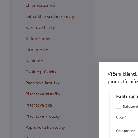
Chrániče zámků
Jednodílné sedlářské nýty
Kazetové háčky
Kufrové rohy
Lícní přezky
Napínače
Oválné průvleky
Vážení klienti
produktů, můž
Padákové kroužky
Plachtové zástrčky
Plachtová oka
Plachtové kroužky
Popruhové koncovky