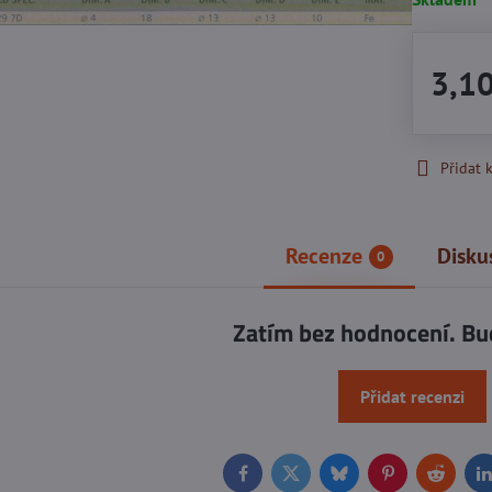
3,1
Přidat 
Recenze
Disku
0
Zatím bez hodnocení. Bu
Přidat recenzi
Facebook
Twitter
Bluesky
Pinterest
Reddit
L