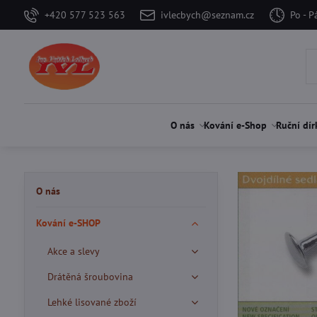
+420 577 523 563
ivlecbych@seznam.cz
Po - P
O nás
Kování e-Shop
Ruční dír
O nás
Kování e-SHOP
Akce a slevy
Drátěná šroubovina
Lehké lisované zboží