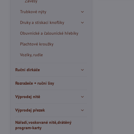
Závěsy
Trubkové nýty
Druky a stiskací knoflíky
Obuvnické a čalounické hřebíky
Plachtové kroužky
Vozíky, rudle
Ruční dírkáče
Rozražeče + ruční lisy
Výprodej nitě
Výprodej přezek
Nářadí,voskované nitě,drátěný
program-karty