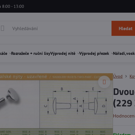
á 8:00 - 13:00
Hledat
káče
Rozražeče + ruční lisy
Výprodej nitě
Výprodej přezek
Nářadí,vosk
Úvod
Ko
Dvou
(229
Hodnocen
Skladem