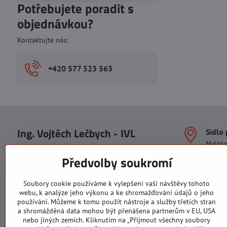
Potřebujete poradit s
objednávkou?
Kontaktujte nás:
+420 577 523 563
Ing. Vojtěch Lečbych - IVL
Sídlo
Malot
IČO: 60560908
Areál S
Předvolby soukromí
113. b
DIČ: CZ5602130809
1. patr
ALRIVA s.r.o.
760 01
Soubory cookie používáme k vylepšení vaší návštěvy tohoto
IČO: 29007356
webu, k analýze jeho výkonu a ke shromažďování údajů o jeho
Sídlo 
DIČ: CZ29007356
používání. Můžeme k tomu použít nástroje a služby třetích stran
U Hřiš
a shromážděná data mohou být přenášena partnerům v EU, USA
760 01
nebo jiných zemích. Kliknutím na „Přijmout všechny soubory