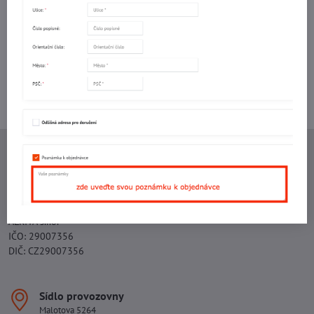
mail
Potřebujete poradit s objednávkou?
Kontaktujte nás:
+420 577 523 563
Ing. Vojtěch Lečbych - IVL
IČO: 60560908
DIČ: CZ5602130809
ALRIVA s.r.o.
IČO: 29007356
DIČ: CZ29007356
Sídlo provozovny
Malotova 5264