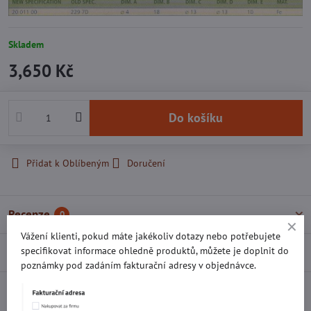
Skladem
3,650 Kč
Do košíku
Přidat k Oblíbeným
Doručení
Recenze
0
Vážení klienti, pokud máte jakékoliv dotazy nebo potřebujete
specifikovat informace ohledně produktů, můžete je doplnit do
Diskuse
0
poznámky pod zadáním fakturační adresy v objednávce.
Facebook
Twitter
Bluesky
Pinterest
Reddit
LinkedIn
WhatsApp
E-