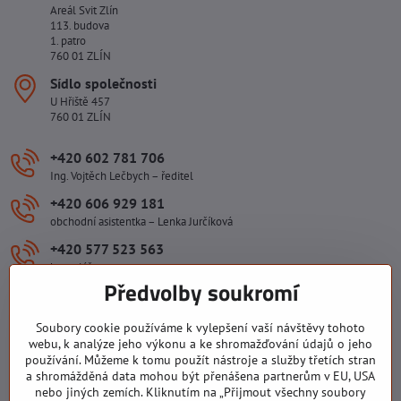
Areál Svit Zlín
113. budova
1. patro
760 01 ZLÍN
Sídlo společnosti
U Hřiště 457
760 01 ZLÍN
+420 602 781 706
Ing. Vojtěch Lečbych – ředitel
+420 606 929 181
obchodní asistentka – Lenka Jurčíková
+420 577 523 563
kancelář
Předvolby soukromí
ivlecbych​@seznam​.cz
Soubory cookie používáme k vylepšení vaší návštěvy tohoto
Důležité odkazy
webu, k analýze jeho výkonu a ke shromažďování údajů o jeho
používání. Můžeme k tomu použít nástroje a služby třetích stran
a shromážděná data mohou být přenášena partnerům v EU, USA
nebo jiných zemích. Kliknutím na „Přijmout všechny soubory