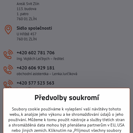
Areál Svit Zlín
113. budova
1. patro
760 01 ZLÍN
Sídlo společnosti
U Hřiště 457
760 01 ZLÍN
+420 602 781 706
Ing. Vojtěch Lečbych – ředitel
+420 606 929 181
obchodní asistentka – Lenka Jurčíková
+420 577 523 563
kancelář
Předvolby soukromí
ivlecbych​@seznam​.cz
Soubory cookie používáme k vylepšení vaší návštěvy tohoto
webu, k analýze jeho výkonu a ke shromažďování údajů o jeho
Důležité odkazy
používání. Můžeme k tomu použít nástroje a služby třetích stran
a shromážděná data mohou být přenášena partnerům v EU, USA
nebo jiných zemích. Kliknutím na „Přijmout všechny soubory