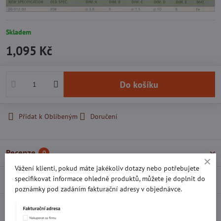
Skladem
1,095 Kč
Do košíku
Přidat k Oblíbeným
Doručení
Recenze
0
Vážení klienti, pokud máte jakékoliv dotazy nebo potřebujete
specifikovat informace ohledně produktů, můžete je doplnit do
Diskuse
0
poznámky pod zadáním fakturační adresy v objednávce.
Facebook
Twitter
Bluesky
Pinterest
Reddit
LinkedIn
WhatsApp
E-