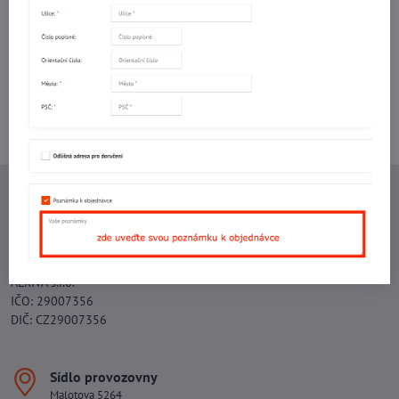
mail
Potřebujete poradit s objednávkou?
Kontaktujte nás:
+420 577 523 563
Ing. Vojtěch Lečbych - IVL
IČO: 60560908
DIČ: CZ5602130809
ALRIVA s.r.o.
IČO: 29007356
DIČ: CZ29007356
Sídlo provozovny
Malotova 5264