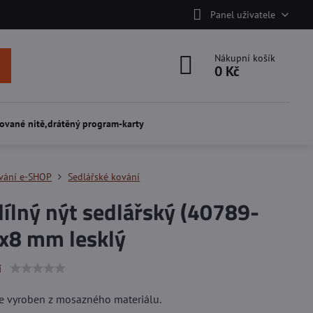
Panel uživatele
Nákupní košík
0 Kč
ované nitě,drátěný program-karty
vání e-SHOP
Sedlářské kování
ílný nýt sedlářský (40789-
3x8 mm lesklý
í
je vyroben z mosazného materiálu.