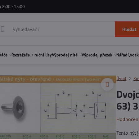
á 8:00 - 13:00
Hledat
káče
Rozražeče + ruční lisy
Výprodej nitě
Výprodej přezek
Nářadí,vosk
Úvod
Ko
Dvojd
63) 
Hodnocen
T
ento nýt 