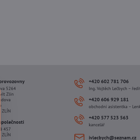
 provozovny
+420 602 781 706
ova 5264
Ing. Vojtěch Lečbych – ředi
vit Zlín
+420 606 929 181
udova
o
obchodní asistentka – Len
 ZLÍN
+420 577 523 563
společnosti
kancelář
tě 457
 ZLÍN
ivlecbych​@seznam​.cz