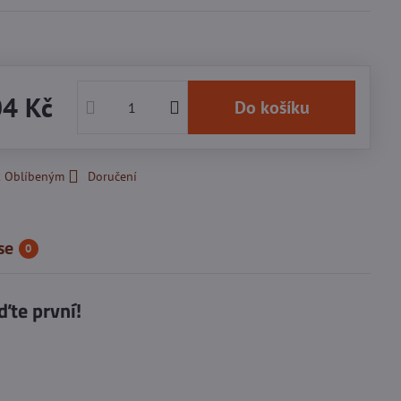
04 Kč
Do košíku
k Oblíbeným
Doručení
se
0
ďte první!