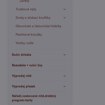
Závěsy
Trubkové nýty
Druky a stiskací knoflíky
Obuvnické a čalounické hřebíky
Plachtové kroužky
Vozíky, rudle
Ruční dírkáče
Rozražeče + ruční lisy
Výprodej nitě
Výprodej přezek
Nářadí,voskované nitě,drátěný
program-karty