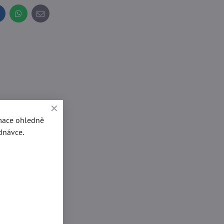
inkedIn
WhatsApp
E-
mail
rmace ohledně
dnávce.