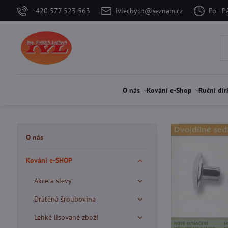
+420 577 523 563
ivlecbych@seznam.cz
Po - P
O nás
Kování e-Shop
Ruční dír
O nás
Kování e-SHOP
Akce a slevy
Drátěná šroubovina
Lehké lisované zboží