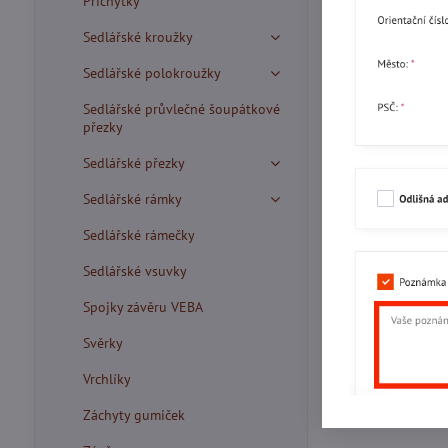
Příchytky
Sedlářské kroužky
Sedlářské polokroužky
Sedlářské průvlečné šoupátkové
přezky
Sedlářské přezky
Sedlářské rámky
Sedlářské rámečky
Sedlářské vsuvky
Spojky závěru VEBA
Svěrky
Vrchlíky
Záchyty gumiček