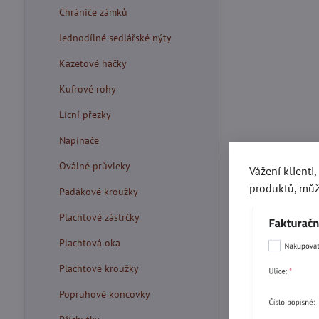
Chrániče zámků
Jednodílné sedlářské nýty
Kazetové háčky
Kufrové rohy
Lícní přezky
Napínače
Oválné průvleky
Vážení klienti
produktů, můž
Padákové kroužky
Plachtové zástrčky
Plachtová oka
Plachtové kroužky
Popruhové koncovky