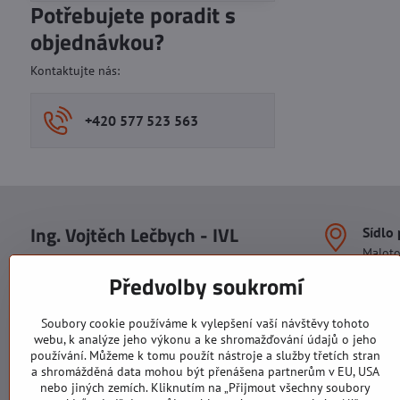
Potřebujete poradit s
objednávkou?
Kontaktujte nás:
+420 577 523 563
Ing. Vojtěch Lečbych - IVL
Sídlo
Malot
IČO: 60560908
Areál S
Předvolby soukromí
113. b
DIČ: CZ5602130809
1. patr
ALRIVA s.r.o.
760 01
Soubory cookie používáme k vylepšení vaší návštěvy tohoto
IČO: 29007356
webu, k analýze jeho výkonu a ke shromažďování údajů o jeho
Sídlo 
DIČ: CZ29007356
používání. Můžeme k tomu použít nástroje a služby třetích stran
U Hřiš
a shromážděná data mohou být přenášena partnerům v EU, USA
760 01
nebo jiných zemích. Kliknutím na „Přijmout všechny soubory