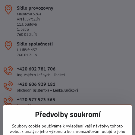
Sídlo provozovny
Malotova 5264
Areál Svit Zlín
113. budova
1. patro
760 01 ZLÍN
Sídlo společnosti
U Hřiště 457
760 01 ZLÍN
+420 602 781 706
Ing. Vojtěch Lečbych – ředitel
+420 606 929 181
obchodní asistentka – Lenka Jurčíková
+420 577 523 563
kancelář
Předvolby soukromí
ivlecbych​@seznam​.cz
Soubory cookie používáme k vylepšení vaší návštěvy tohoto
webu, k analýze jeho výkonu a ke shromažďování údajů o jeho
Důležité odkazy