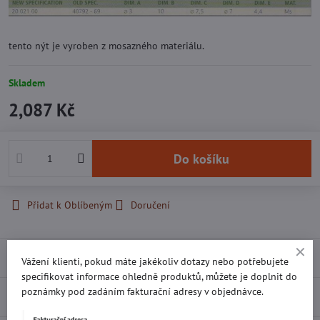
tento nýt je vyroben z mosazného materiálu.
Skladem
2,087 Kč
Do košíku
Přidat k Oblíbeným
Doručení
Recenze
0
Vážení klienti, pokud máte jakékoliv dotazy nebo potřebujete
specifikovat informace ohledně produktů, můžete je doplnit do
poznámky pod zadáním fakturační adresy v objednávce.
Diskuse
0