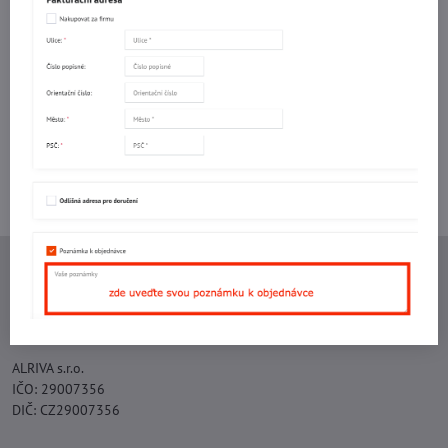
Facebook
Twitter
Bluesky
Pinterest
Reddit
LinkedIn
WhatsApp
E-
mail
Potřebujete poradit s objednávkou?
Kontaktujte nás:
+420 577 523 563
Ing. Vojtěch Lečbych - IVL
IČO: 60560908
DIČ: CZ5602130809
ALRIVA s.r.o.
IČO: 29007356
DIČ: CZ29007356