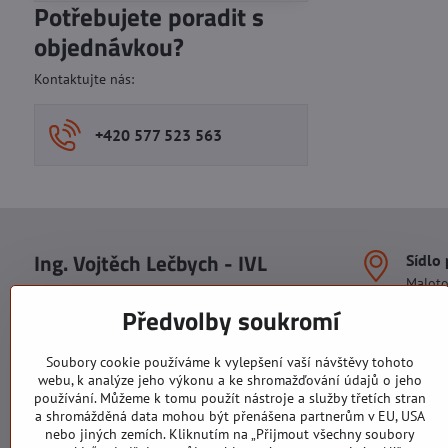
Potřebujete poradit s
objednávkou?
Kontaktujte nás:
+420 577 523 563
Ing. Vojtěch Lečbych - IVL
Sídlo
Malot
IČO: 60560908
Areál S
Předvolby soukromí
113. b
DIČ: CZ5602130809
1. patr
ALRIVA s.r.o.
760 01
Soubory cookie používáme k vylepšení vaší návštěvy tohoto
IČO: 29007356
webu, k analýze jeho výkonu a ke shromažďování údajů o jeho
Sídlo 
DIČ: CZ29007356
používání. Můžeme k tomu použít nástroje a služby třetích stran
U Hřiš
a shromážděná data mohou být přenášena partnerům v EU, USA
760 01
nebo jiných zemích. Kliknutím na „Přijmout všechny soubory