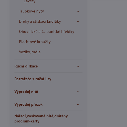
Závěsy
Trubkové nýty
Druky a stiskací knoflíky
Obuvnické a čalounické hřebíky
Plachtové kroužky
Vozíky, rudle
Ruční dírkáče
Rozražeče + ruční lisy
Výprodej nitě
Výprodej přezek
Nářadí,voskované nitě,drátěný
program-karty