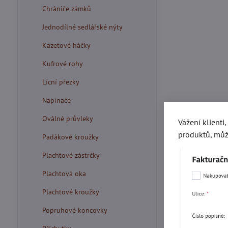
Chrániče zámků
Jednodílné sedlářské nýty
Kazetové háčky
Kufrové rohy
Lícní přezky
Napínače
Oválné průvleky
Vážení klienti
produktů, můž
Padákové kroužky
Plachtové zástrčky
Plachtová oka
Plachtové kroužky
Popruhové koncovky