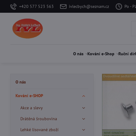
+420 577 523 563
ivlecbych@seznam.cz
Po - P
O nás
Kování e-Shop
Ruční dír
O nás
Kování e-SHOP
Akce a slevy
Drátěná šroubovina
Lehké lisované zboží