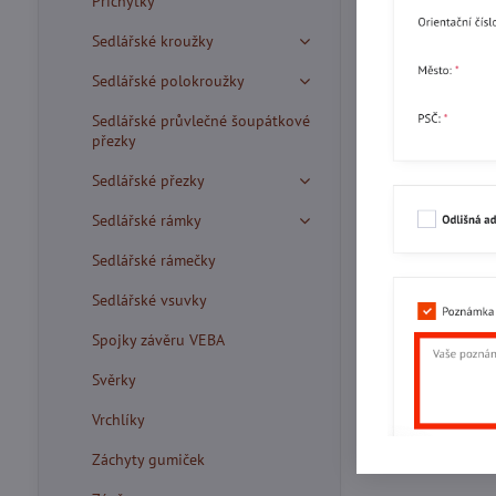
Příchytky
Sedlářské kroužky
Sedlářské polokroužky
Sedlářské průvlečné šoupátkové
přezky
Sedlářské přezky
Sedlářské rámky
Sedlářské rámečky
Sedlářské vsuvky
Spojky závěru VEBA
Svěrky
Vrchlíky
Záchyty gumiček