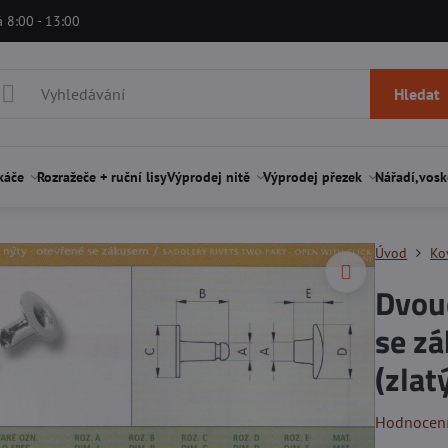
á 8:00 - 13:00
Hledat
káče
Rozražeče + ruční lisy
Výprodej nitě
Výprodej přezek
Nářadí,vosk
Úvod
Ko
Dvoud
se z
(zlat
Hodnocen