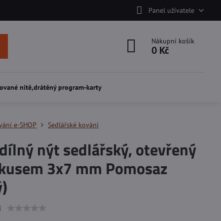
Panel uživatele
Nákupní košík
0 Kč
ované nitě,drátěný program-karty
vání e-SHOP
Sedlářské kování
ílný nýt sedlářský, otevřený
ákusem 3x7 mm Pomosaz
ý)
í