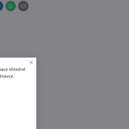
inkedIn
WhatsApp
E-
mail
rmace ohledně
dnávce.