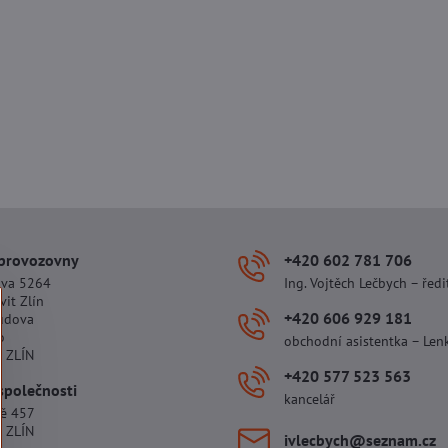
 provozovny
+420 602 781 706
ova 5264
Ing. Vojtěch Lečbych – ředi
vit Zlín
+420 606 929 181
udova
o
obchodní asistentka – Len
 ZLÍN
+420 577 523 563
společnosti
kancelář
tě 457
 ZLÍN
ivlecbych​@seznam​.cz