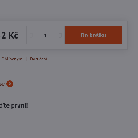
82 Kč
Do košíku
k Oblíbeným
Doručení
se
0
ďte první!