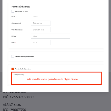
Diskuse
0
Facebook
Twitter
Bluesky
Pinterest
Reddit
LinkedIn
WhatsApp
E-
mail
Potřebujete poradit s objednávkou?
Kontaktujte nás:
+420 577 523 563
Ing. Vojtěch Lečbych - IVL
IČO: 60560908
DIČ: CZ5602130809
ALRIVA s.r.o.
IČO: 29007356