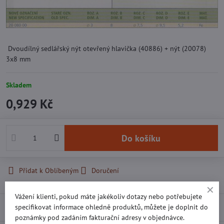
Dvoudílný sedlářský nýt otevřený hlavička (40886) + nýt (20078)
3x8 mm
Skladem
0,929 Kč
Do košíku
Přidat k Oblíbeným
Doručení
Vážení klienti, pokud máte jakékoliv dotazy nebo potřebujete
Recenze
specifikovat informace ohledně produktů, můžete je doplnit do
0
poznámky pod zadáním fakturační adresy v objednávce.