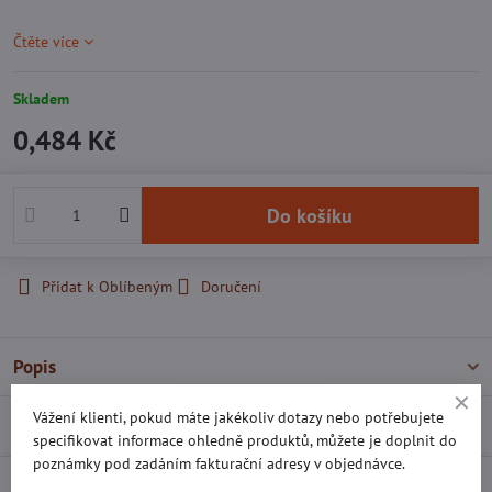
Čtěte více
Skladem
0,484 Kč
Do košíku
Přidat k Oblíbeným
Doručení
Popis
Vážení klienti, pokud máte jakékoliv dotazy nebo potřebujete
Recenze
0
specifikovat informace ohledně produktů, můžete je doplnit do
poznámky pod zadáním fakturační adresy v objednávce.
Diskuse
0