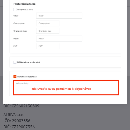
Facebook
Twitter
Bluesky
Pinterest
Reddit
LinkedIn
WhatsApp
E-
mail
Potřebujete poradit s objednávkou?
Kontaktujte nás:
+420 577 523 563
Ing. Vojtěch Lečbych - IVL
IČO: 60560908
DIČ: CZ5602130809
ALRIVA s.r.o.
IČO: 29007356
DIČ: CZ29007356