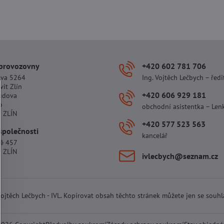
 provozovny
+420 602 781 706
ova 5264
Ing. Vojtěch Lečbych – ředi
vit Zlín
+420 606 929 181
udova
o
obchodní asistentka – Len
 ZLÍN
+420 577 523 563
společnosti
kancelář
tě 457
 ZLÍN
ivlecbych​@seznam​.cz
 Vojtěch Lečbych - IVL. Kopírovat obsah těchto stránek můžete jen se souh