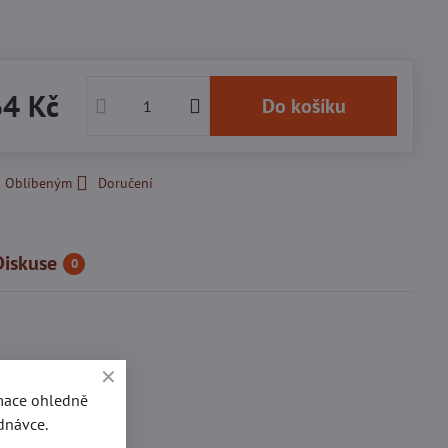
64 Kč
Do košíku
k Oblíbeným
Doručení
Diskuse
0
žené - d 3
rmace ohledně
dnávce.