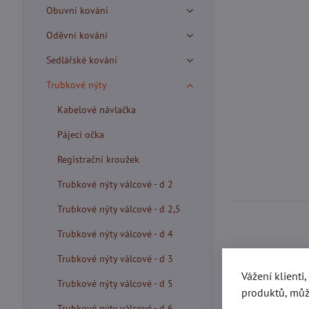
Obuvní kování
Oděvní kování
Sedlářské kování
Trubkové nýty
Kabelové návlačka
Pájecí očka
Registrační kroužek
Trubkové nýty válcové - d 2
Trubkové nýty válcové - d 2,5
Trubkové nýty válcové - d 4
Více z kate
Trubkové nýty válcové - d 3
Vážení klienti
Trubkové nýty válcové - d 5
produktů, můž
Trubkové nýty válcové - d 6