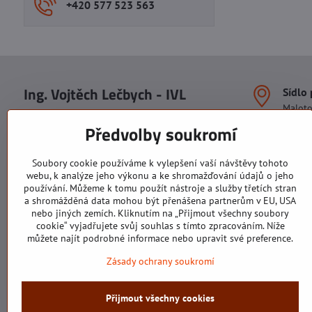
+420 577 523 563
Ing. Vojtěch Lečbych - IVL
Sídlo
Malot
IČO: 60560908
Areál S
Předvolby soukromí
113. b
DIČ: CZ5602130809
1. patr
ALRIVA s.r.o.
760 01
Soubory cookie používáme k vylepšení vaší návštěvy tohoto
IČO: 29007356
webu, k analýze jeho výkonu a ke shromažďování údajů o jeho
Sídlo 
DIČ: CZ29007356
používání. Můžeme k tomu použít nástroje a služby třetích stran
U Hřiš
a shromážděná data mohou být přenášena partnerům v EU, USA
760 01
nebo jiných zemích. Kliknutím na „Přijmout všechny soubory
cookie“ vyjadřujete svůj souhlas s tímto zpracováním. Níže
můžete najít podrobné informace nebo upravit své preference.
Zásady ochrany soukromí
Všechny texty, obrázky a fotografie jsou majetkem společnosti Ing.
Přijmout všechny cookies