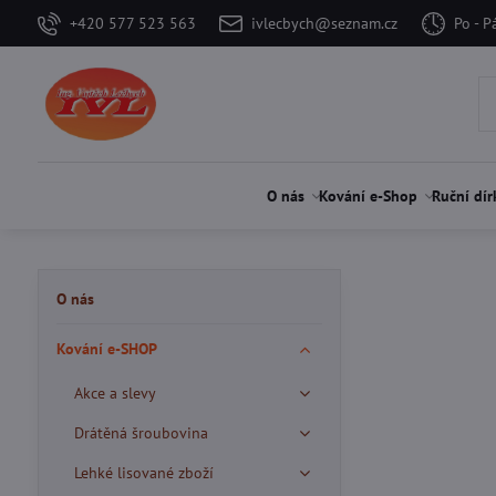
+420 577 523 563
ivlecbych@seznam.cz
Po - P
O nás
Kování e-Shop
Ruční dír
O nás
Kování e-SHOP
Akce a slevy
Drátěná šroubovina
Lehké lisované zboží