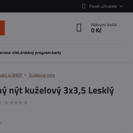
Panel uživatele
Nákupní košík
0 Kč
ované nitě,drátěný program-karty
vání e-SHOP
Trubkové nýty
ý nýt kuželový 3x3,5 Lesklý
í