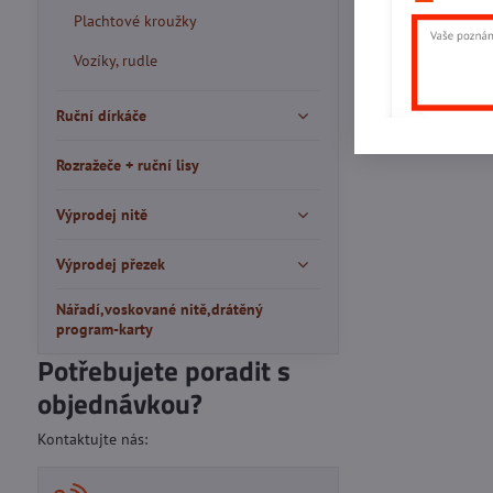
Plachtové kroužky
Vozíky, rudle
Ruční dírkáče
Rozražeče + ruční lisy
Výprodej nitě
Výprodej přezek
Nářadí,voskované nitě,drátěný
program-karty
Potřebujete poradit s
objednávkou?
Kontaktujte nás: