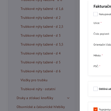
Trubkové nýty tažené - d 1,6
Trubkové nýty tažené - d 2
Trubkové nýty tažené - d 2,5
Trubkové nýty tažené - d 3
Trubkové nýty tažené - d 3,5
Trubkové nýty tažené - d 4
Trubkové nýty tažené - d 5
Trubkové nýty tažené - d 6
Vložky pro trubku
Trubkové nýty - ostatní
Druky a stiskací knoflíky
Obuvnické a čalounické hřebíky