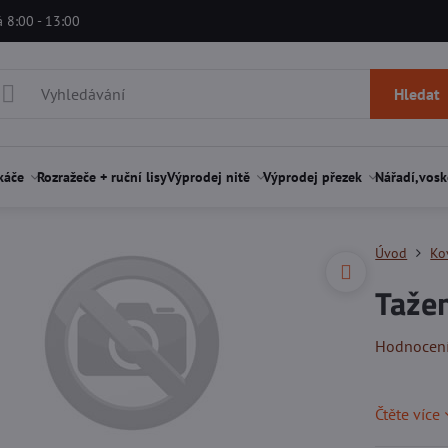
á 8:00 - 13:00
Hledat
káče
Rozražeče + ruční lisy
Výprodej nitě
Výprodej přezek
Nářadí,vosk
Úvod
Ko
Tažen
Hodnocen
Čtěte více