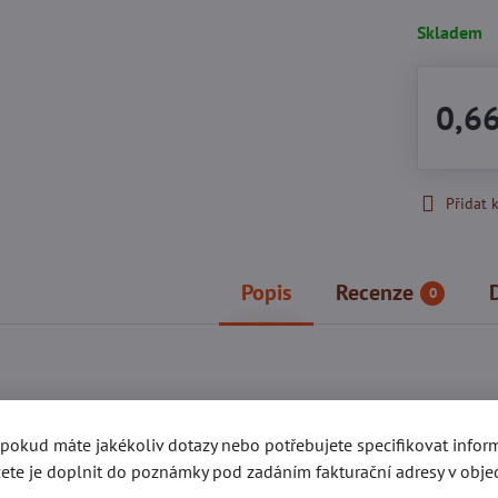
Skladem
0,6
Přidat 
Popis
Recenze
0
gorie
Kování e-SHOP
Trubkové nýty
Trubkové nýty ta
, pokud máte jakékoliv dotazy nebo potřebujete specifikovat info
ete je doplnit do poznámky pod zadáním fakturační adresy v obje