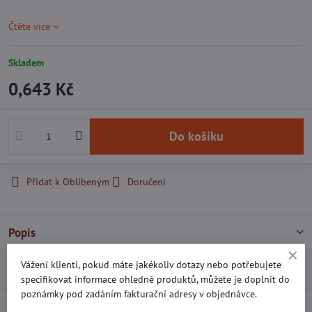
Čtěte více
Skladem
0,643 Kč
Do košíku
Přidat k Oblíbeným
Doručení
Popis
Vážení klienti, pokud máte jakékoliv dotazy nebo potřebujete
Recenze
0
specifikovat informace ohledně produktů, můžete je doplnit do
poznámky pod zadáním fakturační adresy v objednávce.
Diskuse
0