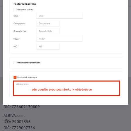
Facebook
Twitter
Bluesky
Pinterest
Reddit
LinkedIn
WhatsApp
E-
mail
Potřebujete poradit s objednávkou?
Kontaktujte nás:
+420 577 523 563
Ing. Vojtěch Lečbych - IVL
IČO: 60560908
DIČ: CZ5602130809
ALRIVA s.r.o.
IČO: 29007356
DIČ: CZ29007356