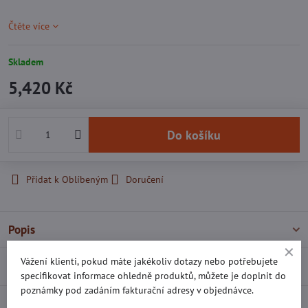
Čtěte více
Skladem
5,420 Kč
Do košíku
Přidat k Oblíbeným
Doručení
Popis
Vážení klienti, pokud máte jakékoliv dotazy nebo potřebujete
Recenze
0
specifikovat informace ohledně produktů, můžete je doplnit do
poznámky pod zadáním fakturační adresy v objednávce.
Diskuse
0