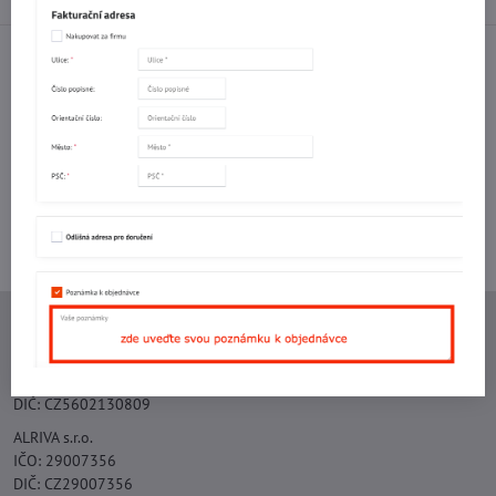
Facebook
Twitter
Bluesky
Pinterest
Reddit
LinkedIn
WhatsApp
E-
mail
Potřebujete poradit s objednávkou?
Kontaktujte nás:
+420 577 523 563
Ing. Vojtěch Lečbych - IVL
IČO: 60560908
DIČ: CZ5602130809
ALRIVA s.r.o.
IČO: 29007356
DIČ: CZ29007356