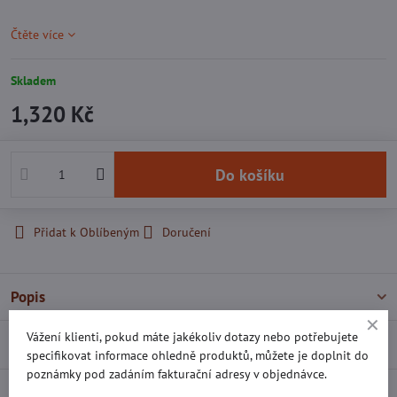
Čtěte více
Skladem
1,320 Kč
Do košíku
Přidat k Oblíbeným
Doručení
Popis
Vážení klienti, pokud máte jakékoliv dotazy nebo potřebujete
Recenze
0
specifikovat informace ohledně produktů, můžete je doplnit do
poznámky pod zadáním fakturační adresy v objednávce.
Diskuse
0