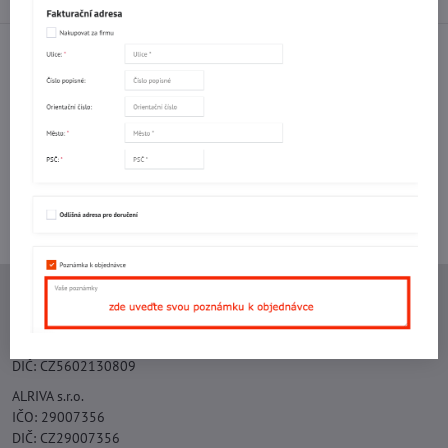
Facebook
Twitter
Bluesky
Pinterest
Reddit
LinkedIn
WhatsApp
E-
mail
Potřebujete poradit s objednávkou?
Kontaktujte nás:
+420 577 523 563
Ing. Vojtěch Lečbych - IVL
IČO: 60560908
DIČ: CZ5602130809
ALRIVA s.r.o.
IČO: 29007356
DIČ: CZ29007356