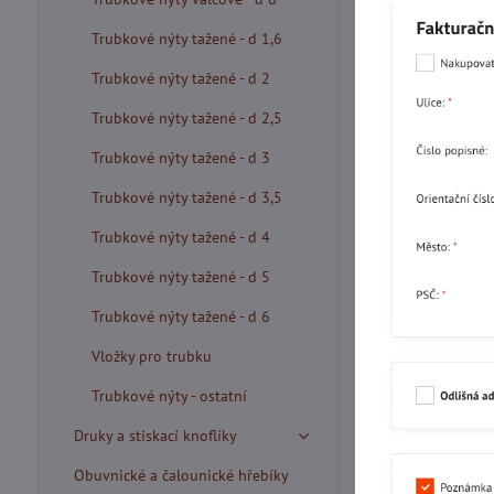
Trubkové nýty tažené - d 1,6
Trubkové nýty tažené - d 2
Trubkové nýty tažené - d 2,5
Trubkové nýty tažené - d 3
Trubkové nýty tažené - d 3,5
Trubkové nýty tažené - d 4
Trubkové nýty tažené - d 5
Trubkové nýty tažené - d 6
Vložky pro trubku
Trubkové nýty - ostatní
Druky a stiskací knoflíky
Obuvnické a čalounické hřebíky