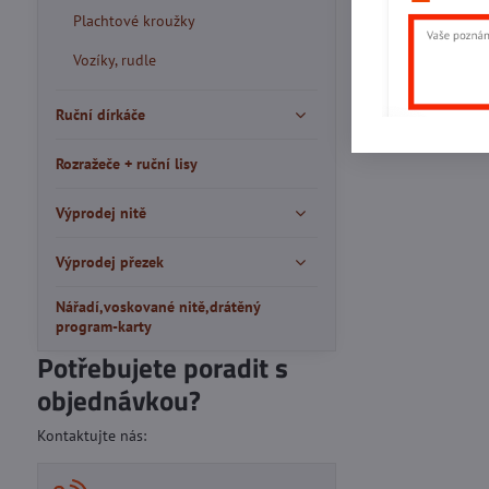
Plachtové kroužky
Vozíky, rudle
Ruční dírkáče
Rozražeče + ruční lisy
Výprodej nitě
Výprodej přezek
Nářadí,voskované nitě,drátěný
program-karty
Potřebujete poradit s
objednávkou?
Kontaktujte nás: