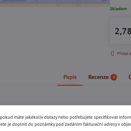
Skladem
2,7
Přidat 
Popis
Recenze
0
gorie
Kování e-SHOP
Trubkové nýty
Registrační kro
, pokud máte jakékoliv dotazy nebo potřebujete specifikovat info
ete je doplnit do poznámky pod zadáním fakturační adresy v obje