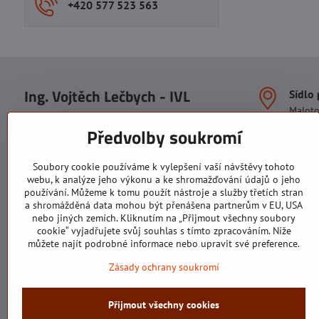
+420 577 523 563
Ing. Vojtěch Lečbych - IVL
Sídlo
Malot
IČO: 60560908
Areál S
Předvolby soukromí
113. b
DIČ: CZ5602130809
1. patr
ALRIVA s.r.o.
760 01
Soubory cookie používáme k vylepšení vaší návštěvy tohoto
IČO: 29007356
webu, k analýze jeho výkonu a ke shromažďování údajů o jeho
Sídlo 
DIČ: CZ29007356
používání. Můžeme k tomu použít nástroje a služby třetích stran
U Hřiš
a shromážděná data mohou být přenášena partnerům v EU, USA
760 01
nebo jiných zemích. Kliknutím na „Přijmout všechny soubory
cookie“ vyjadřujete svůj souhlas s tímto zpracováním. Níže
můžete najít podrobné informace nebo upravit své preference.
Zásady ochrany soukromí
Všechny texty, obrázky a fotografie jsou majetkem společnosti Ing.
Přijmout všechny cookies