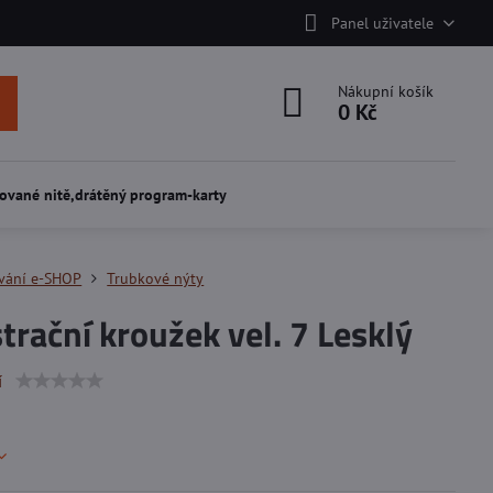
Panel uživatele
Nákupní košík
0 Kč
ované nitě,drátěný program-karty
vání e-SHOP
Trubkové nýty
trační kroužek vel. 7 Lesklý
í