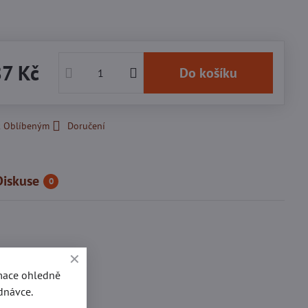
87 Kč
Do košíku
k Oblíbeným
Doručení
Diskuse
0
užek
rmace ohledně
dnávce.