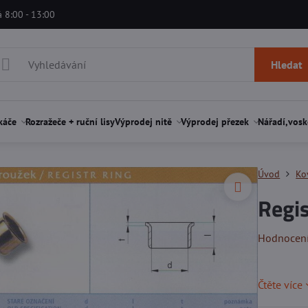
á 8:00 - 13:00
Hledat
káče
Rozražeče + ruční lisy
Výprodej nitě
Výprodej přezek
Nářadí,vosk
Úvod
Ko
Regis
Hodnocen
Čtěte více