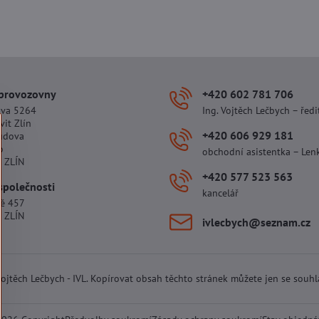
 provozovny
+420 602 781 706
ova 5264
Ing. Vojtěch Lečbych – ředi
vit Zlín
+420 606 929 181
udova
o
obchodní asistentka – Len
 ZLÍN
+420 577 523 563
společnosti
kancelář
tě 457
 ZLÍN
ivlecbych​@seznam​.cz
 Vojtěch Lečbych - IVL. Kopírovat obsah těchto stránek můžete jen se souh