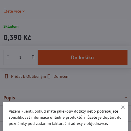
Čtěte více
Skladem
0,390 Kč
Do košíku
Přidat k Oblíbeným
Doručení
Popis
Vážení klienti, pokud máte jakékoliv dotazy nebo potřebujete
Recenze
0
specifikovat informace ohledně produktů, můžete je doplnit do
poznámky pod zadáním fakturační adresy v objednávce.
Diskuse
0