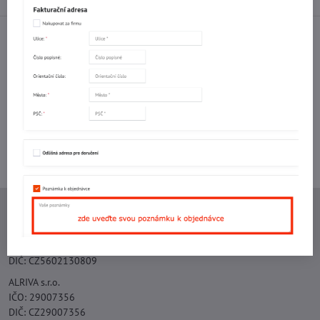
Facebook
Twitter
Bluesky
Pinterest
Reddit
LinkedIn
WhatsApp
E-
mail
Potřebujete poradit s objednávkou?
Kontaktujte nás:
+420 577 523 563
Ing. Vojtěch Lečbych - IVL
IČO: 60560908
DIČ: CZ5602130809
ALRIVA s.r.o.
IČO: 29007356
DIČ: CZ29007356