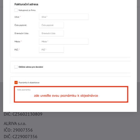
Facebook
Twitter
Bluesky
Pinterest
Reddit
LinkedIn
WhatsApp
E-
mail
Potřebujete poradit s objednávkou?
Kontaktujte nás:
+420 577 523 563
Ing. Vojtěch Lečbych - IVL
IČO: 60560908
DIČ: CZ5602130809
ALRIVA s.r.o.
IČO: 29007356
DIČ: CZ29007356