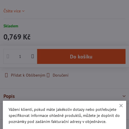
Čtěte více
Skladem
0,769 Kč
Do košíku
Přidat k Oblíbeným
Doručení
Popis
Vážení klienti, pokud máte jakékoliv dotazy nebo potřebujete
Recenze
0
specifikovat informace ohledně produktů, můžete je doplnit do
poznámky pod zadáním fakturační adresy v objednávce.
Diskuse
0