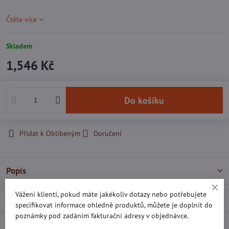
Čtěte více
Skladem
1,546 Kč
Do košíku
Přidat k Oblíbeným
Doručení
Popis
Vážení klienti, pokud máte jakékoliv dotazy nebo potřebujete
Recenze
0
specifikovat informace ohledně produktů, můžete je doplnit do
poznámky pod zadáním fakturační adresy v objednávce.
Diskuse
0