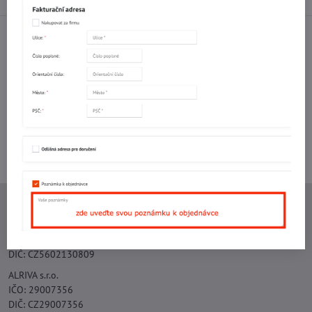
Facebook
Twitter
Bluesky
Pinterest
Reddit
LinkedIn
WhatsApp
E-
mail
Potřebujete poradit s objednávkou?
Kontaktujte nás:
+420 577 523 563
Ing. Vojtěch Lečbych - IVL
IČO: 60560908
DIČ: CZ5602130809
ALRIVA s.r.o.
IČO: 29007356
DIČ: CZ29007356