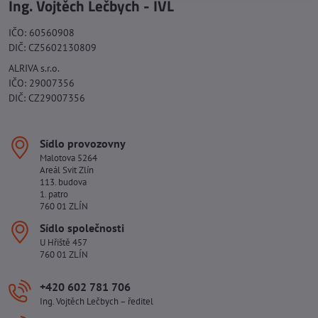
Ing. Vojtěch Lečbych - IVL
IČO: 60560908
DIČ: CZ5602130809
ALRIVA s.r.o.
IČO: 29007356
DIČ: CZ29007356
Sídlo provozovny
Malotova 5264
Areál Svit Zlín
113. budova
1. patro
760 01 ZLÍN
Sídlo společnosti
U Hřiště 457
760 01 ZLÍN
+420 602 781 706
Ing. Vojtěch Lečbych – ředitel