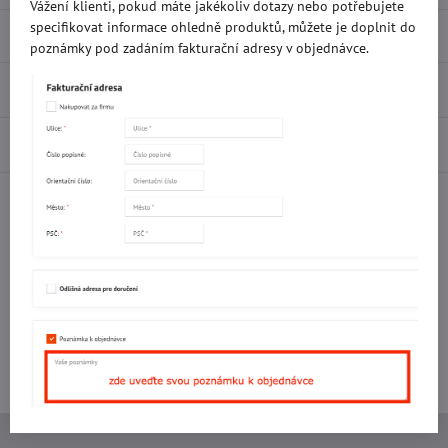
Vážení klienti, pokud máte jakékoliv dotazy nebo potřebujete
specifikovat informace ohledně produktů, můžete je doplnit do
Popis
poznámky pod zadáním fakturační adresy v objednávce.
Recenze
0
Diskuse
0
Facebook
Twitter
Bluesky
Pinterest
Reddit
LinkedIn
WhatsApp
E-
mail
Potřebujete poradit s objednávkou?
Kontaktujte nás:
+420 577 523 563