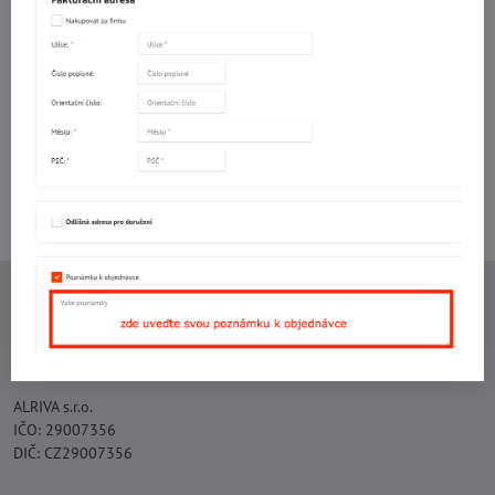
Facebook
Twitter
Bluesky
Pinterest
Reddit
LinkedIn
WhatsApp
E-
mail
Potřebujete poradit s objednávkou?
Kontaktujte nás:
+420 577 523 563
Ing. Vojtěch Lečbych - IVL
IČO: 60560908
DIČ: CZ5602130809
ALRIVA s.r.o.
IČO: 29007356
DIČ: CZ29007356