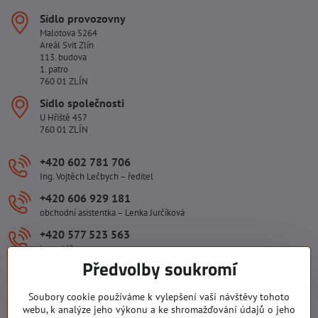
Sídlo provozovny
Malotova 5264
Areál Svit Zlín
113. budova
1. patro
760 01 ZLÍN
Sídlo společnosti
U Hřiště 457
760 01 ZLÍN
+420 602 781 706
Ing. Vojtěch Lečbych – ředitel
+420 606 929 181
obchodní asistentka – Lenka Jurčíková
+420 577 523 563
kancelář
Předvolby soukromí
ivlecbych​@seznam​.cz
Soubory cookie používáme k vylepšení vaší návštěvy tohoto
Důležité odkazy
webu, k analýze jeho výkonu a ke shromažďování údajů o jeho