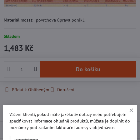
Materiál mosaz - povrchová úprava ponikl.
Skladem
1,483 Kč
Do košíku
Přidat k Oblíbeným
Doručení
Recenze
0
Vážení klienti, pokud máte jakékoliv dotazy nebo potřebujete
specifikovat informace ohledně produktů, můžete je doplnit do
poznámky pod zadáním fakturační adresy v objednávce.
Diskuse
0