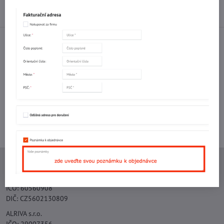
Diskuse
0
Facebook
Twitter
Bluesky
Pinterest
Reddit
LinkedIn
WhatsApp
E-
mail
Potřebujete poradit s objednávkou?
Kontaktujte nás:
+420 577 523 563
Ing. Vojtěch Lečbych - IVL
IČO: 60560908
DIČ: CZ5602130809
ALRIVA s.r.o.