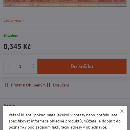
Čtěte více
Skladem
0,345 Kč
Do košíku
Přidat k Oblíbeným
Doručení
Popis
Vážení klienti, pokud máte jakékoliv dotazy nebo potřebujete
specifikovat informace ohledně produktů, můžete je doplnit do
Recenze
0
poznámky pod zadáním fakturační adresy v objednávce.