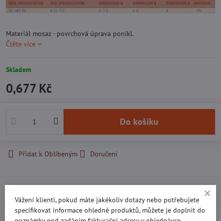
Materiál mosaz - povrchová úprava ponikl.
Čtěte více
Skladem
0,677 Kč
Do košíku
Přidat k Oblíbeným
Doručení
Popis
Vážení klienti, pokud máte jakékoliv dotazy nebo potřebujete
specifikovat informace ohledně produktů, můžete je doplnit do
Recenze
0
poznámky pod zadáním fakturační adresy v objednávce.