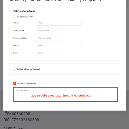
Diskuse
0
Facebook
Twitter
Bluesky
Pinterest
Reddit
LinkedIn
WhatsApp
E-
mail
Potřebujete poradit s objednávkou?
Kontaktujte nás:
+420 577 523 563
Ing. Vojtěch Lečbych - IVL
IČO: 60560908
DIČ: CZ5602130809
ALRIVA s.r.o.