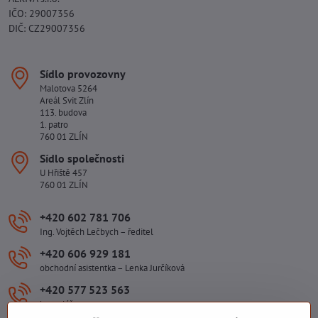
IČO: 29007356
DIČ: CZ29007356
Sídlo provozovny
Malotova 5264
Areál Svit Zlín
113. budova
1. patro
760 01 ZLÍN
Sídlo společnosti
U Hřiště 457
760 01 ZLÍN
+420 602 781 706
Ing. Vojtěch Lečbych – ředitel
+420 606 929 181
obchodní asistentka – Lenka Jurčíková
+420 577 523 563
kancelář