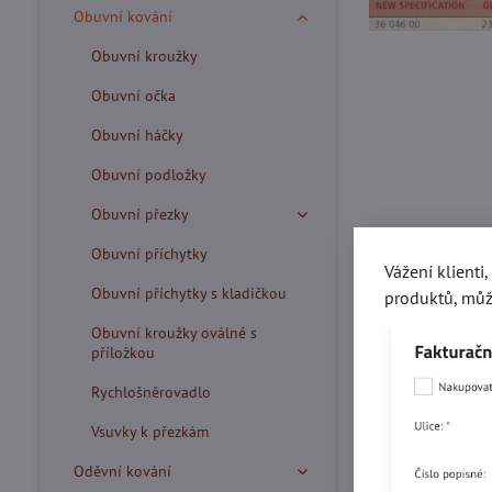
Obuvní kování
Obuvní kroužky
Obuvní očka
Obuvní háčky
Obuvní podložky
Obuvní přezky
Obuvní příchytky
Vážení klienti
Obuvní příchytky s kladičkou
produktů, můž
Obuvní kroužky oválné s
příložkou
Rychlošněrovadlo
Vsuvky k přezkám
Více z kate
Oděvní kování