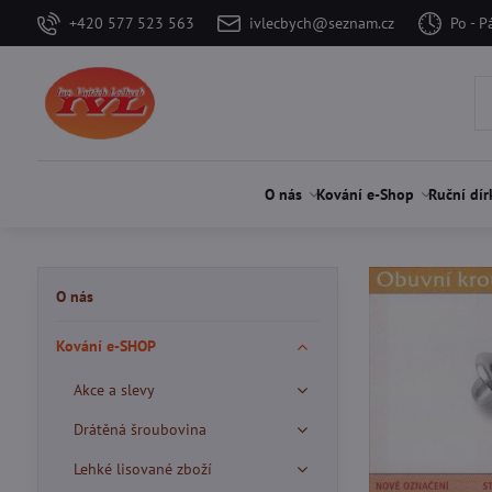
+420 577 523 563
ivlecbych@seznam.cz
Po - P
O nás
Kování e-Shop
Ruční dír
O nás
Kování e-SHOP
Akce a slevy
Drátěná šroubovina
Lehké lisované zboží