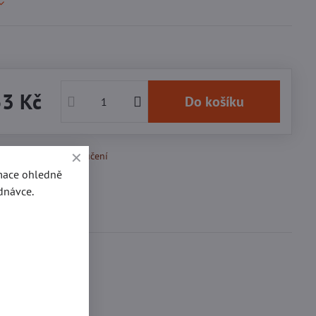
53 Kč
Do košíku
k Oblíbeným
Doručení
rmace ohledně
dnávce.
Diskuse
0