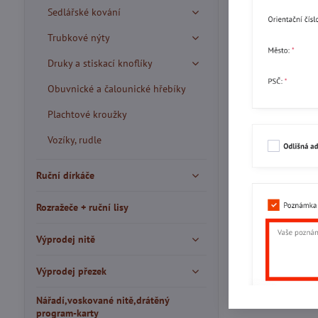
Sedlářské kování
Trubkové nýty
Druky a stiskací knoflíky
Obuvnické a čalounické hřebíky
Plachtové kroužky
Vozíky, rudle
Ruční dírkáče
Rozražeče + ruční lisy
Výprodej nitě
Výprodej přezek
Nářadí,voskované nitě,drátěný
program-karty