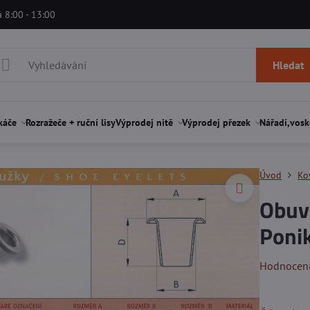
á 8:00 - 13:00
Hledat
káče
Rozražeče + ruční lisy
Výprodej nitě
Výprodej přezek
Nářadí,vosk
Úvod
Ko
Obuv
Ponik
Hodnocen