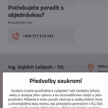
Potřebujete poradit s
objednávkou?
Kontaktujte nás:
+420 577 523 563
Ing. Vojtěch Lečbych - IVL
Sídlo
Malot
IČO: 60560908
Areál S
Předvolby soukromí
113. b
DIČ: CZ5602130809
1. patr
ALRIVA s.r.o.
760 01
Soubory cookie používáme k vylepšení vaší návštěvy tohoto
IČO: 29007356
webu, k analýze jeho výkonu a ke shromažďování údajů o jeho
Sídlo 
DIČ: CZ29007356
používání. Můžeme k tomu použít nástroje a služby třetích stran
U Hřiš
a shromážděná data mohou být přenášena partnerům v EU, USA
760 01