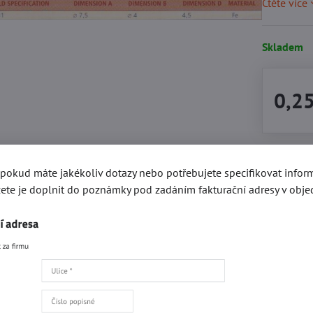
Čtěte více
Skladem
0,2
Přidat 
, pokud máte jakékoliv dotazy nebo potřebujete specifikovat info
ete je doplnit do poznámky pod zadáním fakturační adresy v obje
Popis
Recenze
0
gorie
Kování e-SHOP
Obuvní kování
Obuvní kroužky