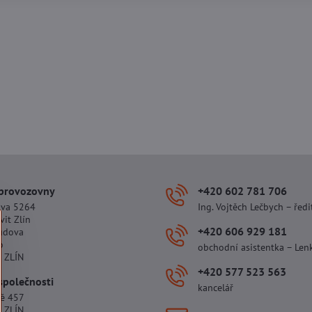
 provozovny
+420 602 781 706
ova 5264
Ing. Vojtěch Lečbych – ředi
vit Zlín
+420 606 929 181
udova
o
obchodní asistentka – Len
 ZLÍN
+420 577 523 563
společnosti
kancelář
tě 457
 ZLÍN