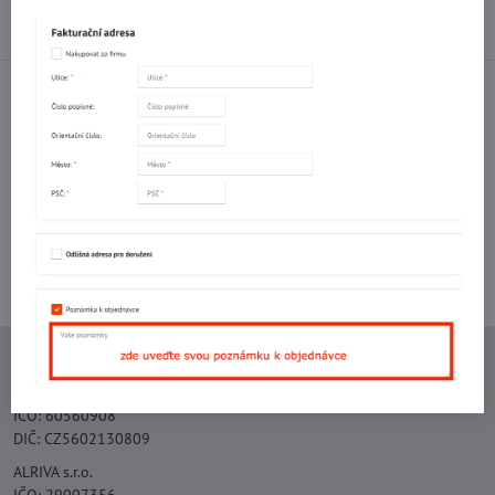
Diskuse
0
Facebook
Twitter
Bluesky
Pinterest
Reddit
LinkedIn
WhatsApp
E-
mail
Potřebujete poradit s objednávkou?
Kontaktujte nás:
+420 577 523 563
Ing. Vojtěch Lečbych - IVL
IČO: 60560908
DIČ: CZ5602130809
ALRIVA s.r.o.