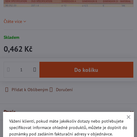
Čtěte více
Skladem
0,462 Kč
Do košíku
Přidat k Oblíbeným
Doručení
Popis
Vážení klienti, pokud máte jakékoliv dotazy nebo potřebujete
specifikovat informace ohledně produktů, můžete je doplnit do
Recenze
0
poznámky pod zadáním fakturační adresy v objednávce.