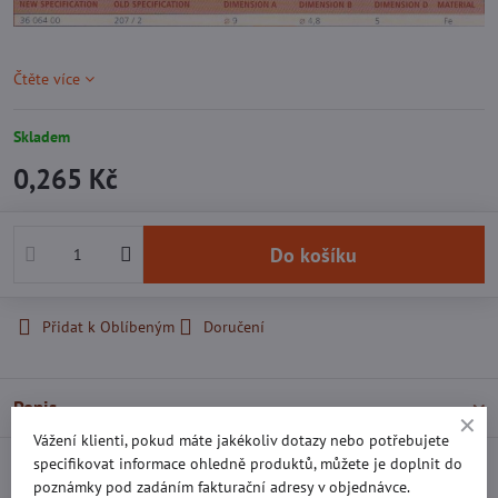
Čtěte více
Skladem
0,265 Kč
Do košíku
Přidat k Oblíbeným
Doručení
Popis
Vážení klienti, pokud máte jakékoliv dotazy nebo potřebujete
specifikovat informace ohledně produktů, můžete je doplnit do
Recenze
0
poznámky pod zadáním fakturační adresy v objednávce.