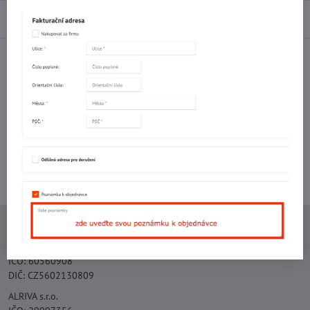
Diskuse
0
Facebook
Twitter
Bluesky
Pinterest
Reddit
LinkedIn
WhatsApp
E-
mail
Potřebujete poradit s objednávkou?
Kontaktujte nás:
+420 577 523 563
Ing. Vojtěch Lečbych - IVL
IČO: 60560908
DIČ: CZ5602130809
ALRIVA s.r.o.